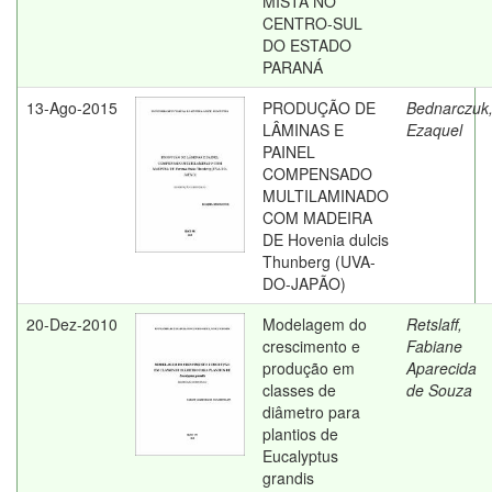
MISTA NO
CENTRO-SUL
DO ESTADO
PARANÁ
13-Ago-2015
PRODUÇÃO DE
Bednarczuk
LÂMINAS E
Ezaquel
PAINEL
COMPENSADO
MULTILAMINADO
COM MADEIRA
DE Hovenia dulcis
Thunberg (UVA-
DO-JAPÃO)
20-Dez-2010
Modelagem do
Retslaff,
crescimento e
Fabiane
produção em
Aparecida
classes de
de Souza
diâmetro para
plantios de
Eucalyptus
grandis