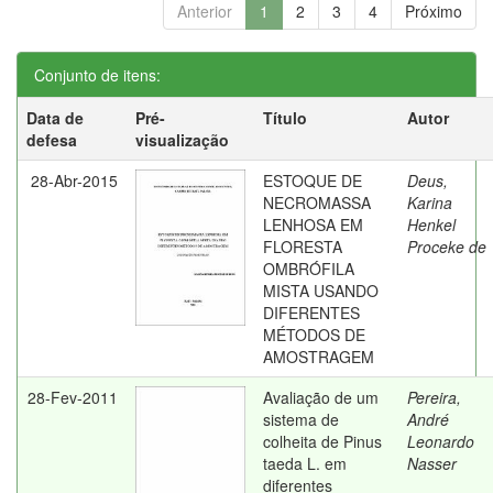
Anterior
1
2
3
4
Próximo
Conjunto de itens:
Data de
Pré-
Título
Autor
defesa
visualização
28-Abr-2015
ESTOQUE DE
Deus,
NECROMASSA
Karina
LENHOSA EM
Henkel
FLORESTA
Proceke de
OMBRÓFILA
MISTA USANDO
DIFERENTES
MÉTODOS DE
AMOSTRAGEM
28-Fev-2011
Avaliação de um
Pereira,
sistema de
André
colheita de Pinus
Leonardo
taeda L. em
Nasser
diferentes