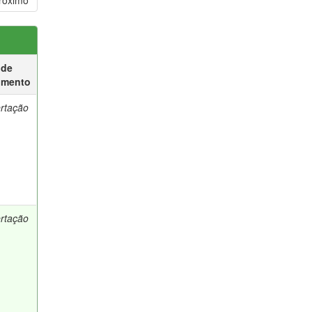
róximo
 de
umento
ertação
ertação