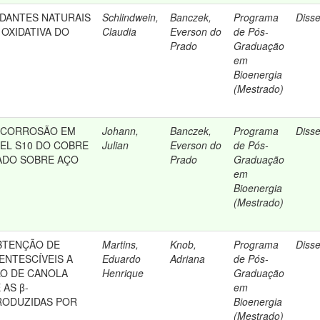
IDANTES NATURAIS
Schlindwein,
Banczek,
Programa
Diss
 OXIDATIVA DO
Claudia
Everson do
de Pós-
Prado
Graduação
em
Bioenergia
(Mestrado)
OCORROSÃO EM
Johann,
Banczek,
Programa
Diss
SEL S10 DO COBRE
Julian
Everson do
de Pós-
ADO SOBRE AÇO
Prado
Graduação
em
Bioenergia
(Mestrado)
BTENÇÃO DE
Martins,
Knob,
Programa
Diss
NTESCÍVEIS A
Eduardo
Adriana
de Pós-
LO DE CANOLA
Henrique
Graduação
AS β-
em
RODUZIDAS POR
Bioenergia
m
(Mestrado)