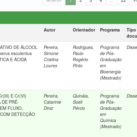
Anterior
1
2
3
4
...
22
P
Autor
Orientador
Programa
Tipo
doc
ATIVO DE ÁLCOOL
Pereira,
Rodrigues,
Programa
Diss
erus esculentus
Simone
Paulo
de Pós-
TICA E ÁCIDA
Cristina
Rogério
Graduação
Loures
Pinto
em
Bioenergia
(Mestrado)
III) E Cr(VI)
Pereira,
Quináia,
Programa
Diss
 DE PRÉ-
Catarinie
Sueli
de Pós-
EM FLUXO,
Diniz
Pércio
Graduação
8 COM DETECÇÃO
em
Química
(Mestrado)