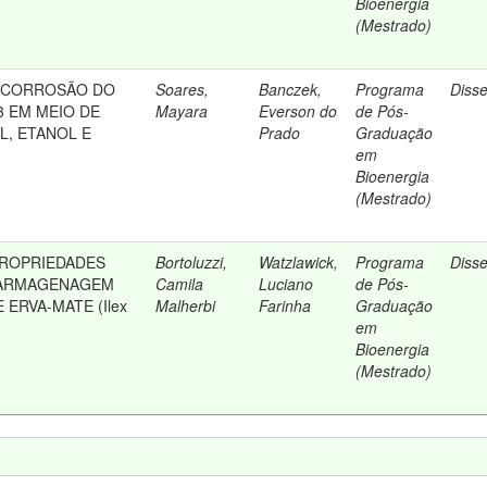
Bioenergia
(Mestrado)
OCORROSÃO DO
Soares,
Banczek,
Programa
Diss
3 EM MEIO DE
Mayara
Everson do
de Pós-
EL, ETANOL E
Prado
Graduação
em
Bioenergia
(Mestrado)
PROPRIEDADES
Bortoluzzi,
Watzlawick,
Programa
Diss
 ARMAGENAGEM
Camila
Luciano
de Pós-
 ERVA-MATE (Ilex
Malherbi
Farinha
Graduação
em
Bioenergia
(Mestrado)