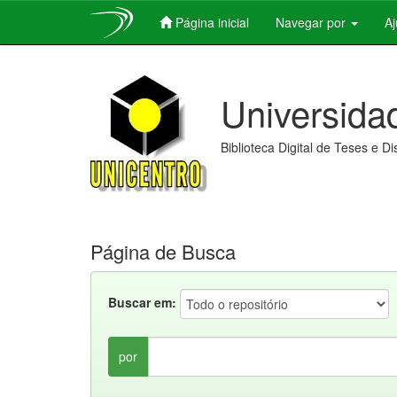
Página inicial
Navegar por
A
Skip
navigation
Universida
Biblioteca Digital de Teses e D
Página de Busca
Buscar em:
por