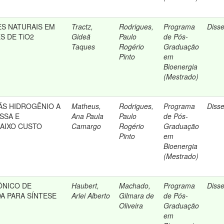
S NATURAIS EM
Tractz,
Rodrigues,
Programa
Diss
S DE TiO2
Gideã
Paulo
de Pós-
Taques
Rogério
Graduação
Pinto
em
Bioenergia
(Mestrado)
S HIDROGÊNIO A
Matheus,
Rodrigues,
Programa
Diss
SSA E
Ana Paula
Paulo
de Pós-
AIXO CUSTO
Camargo
Rogério
Graduação
Pinto
em
Bioenergia
(Mestrado)
ÔNICO DE
Haubert,
Machado,
Programa
Diss
A PARA SÍNTESE
Arlei Alberto
Gilmara de
de Pós-
Oliveira
Graduação
em