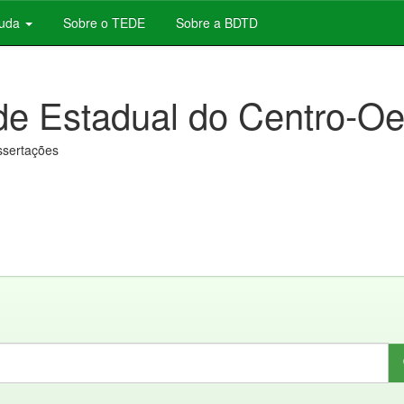
juda
Sobre o TEDE
Sobre a BDTD
de Estadual do Centro-Oe
issertações