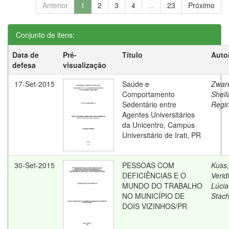
Anterior
1
2
3
4
...
23
Próximo
Conjunto de itens:
Data de
Pré-
Título
Auto
defesa
visualização
17-Set-2015
Saúde e
Zware
Comportamento
Sheil
Sedentário entre
Regi
Agentes Universitários
da Unicentro, Campus
Universitário de Irati, PR
30-Set-2015
PESSOAS COM
Kuss,
DEFICIÊNCIAS E O
Verid
MUNDO DO TRABALHO
Lúcia
NO MUNICÍPIO DE
Stac
DOIS VIZINHOS/PR