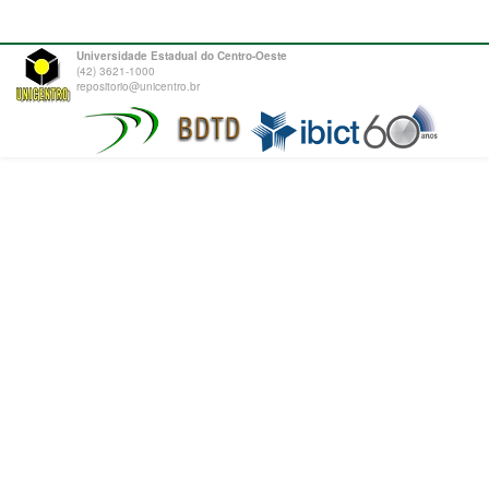
Universidade Estadual do Centro-Oeste
(42) 3621-1000
repositorio@unicentro.br