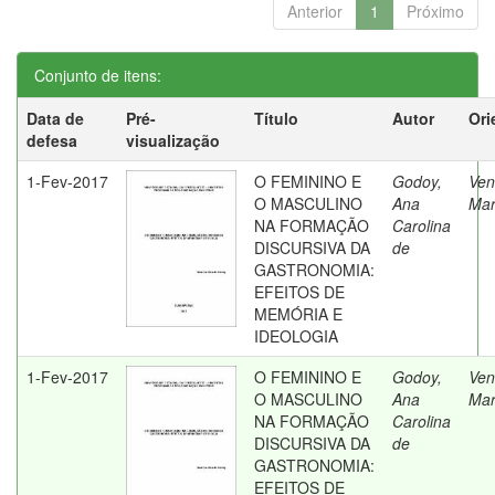
Anterior
1
Próximo
Conjunto de itens:
Data de
Pré-
Título
Autor
Ori
defesa
visualização
1-Fev-2017
O FEMININO E
Godoy,
Vent
O MASCULINO
Ana
Mar
NA FORMAÇÃO
Carolina
DISCURSIVA DA
de
GASTRONOMIA:
EFEITOS DE
MEMÓRIA E
IDEOLOGIA
1-Fev-2017
O FEMININO E
Godoy,
Vent
O MASCULINO
Ana
Mar
NA FORMAÇÃO
Carolina
DISCURSIVA DA
de
GASTRONOMIA:
EFEITOS DE