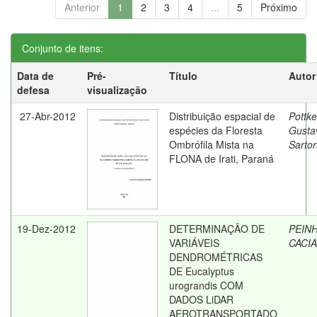
Anterior
1
2
3
4
...
5
Próximo
Conjunto de itens:
Data de
Pré-
Título
Autor
defesa
visualização
27-Abr-2012
Distribuição espacial de
Pottke
espécies da Floresta
Gusta
Ombrófila Mista na
Sartor
FLONA de Irati, Paraná
19-Dez-2012
DETERMINAÇÃO DE
PEIN
VARIÁVEIS
CACI
DENDROMÉTRICAS
DE Eucalyptus
urograndis COM
DADOS LiDAR
AEROTRANSPORTADO