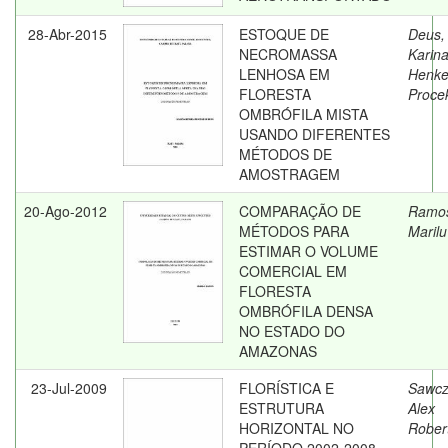
28-Abr-2015
ESTOQUE DE
Deus,
NECROMASSA
Karin
LENHOSA EM
Henke
FLORESTA
Proce
OMBRÓFILA MISTA
USANDO DIFERENTES
MÉTODOS DE
AMOSTRAGEM
20-Ago-2012
COMPARAÇÃO DE
Ramo
MÉTODOS PARA
Marilu
ESTIMAR O VOLUME
COMERCIAL EM
FLORESTA
OMBRÓFILA DENSA
NO ESTADO DO
AMAZONAS
23-Jul-2009
FLORÍSTICA E
Sawcz
ESTRUTURA
Alex
HORIZONTAL NO
Rober