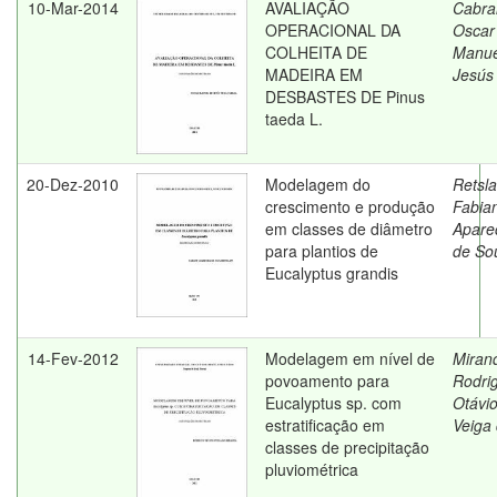
10-Mar-2014
AVALIAÇÃO
Cabral
OPERACIONAL DA
Oscar
COLHEITA DE
Manue
MADEIRA EM
Jesús
DESBASTES DE Pinus
taeda L.
20-Dez-2010
Modelagem do
Retslaf
crescimento e produção
Fabia
em classes de diâmetro
Apare
para plantios de
de So
Eucalyptus grandis
14-Fev-2012
Modelagem em nível de
Miran
povoamento para
Rodri
Eucalyptus sp. com
Otávi
estratificação em
Veiga
classes de precipitação
pluviométrica