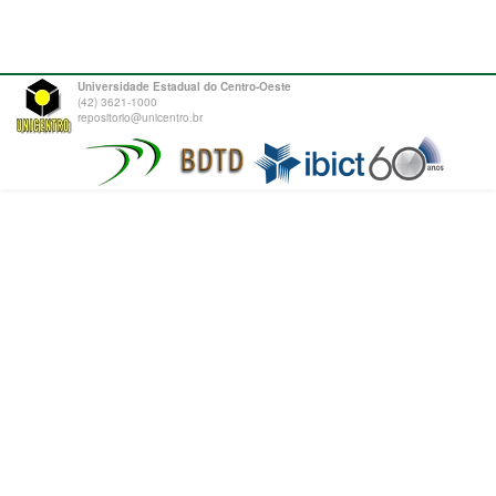
Universidade Estadual do Centro-Oeste
(42) 3621-1000
repositorio@unicentro.br