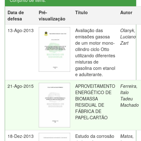
Conjunto de itens:
Data de
Pré-
Título
Autor
defesa
visualização
13-Ago-2013
Avaliação das
Olanyk,
emissões gasosa
Luciano
de um motor mono-
Zart
cilindro ciclo Otto
utilizando diferentes
misturas de
gasolina com etanol
e adulterante.
21-Ago-2015
APROVEITAMENTO
Ferreira,
ENERGÉTICO DE
Italo
BIOMASSA
Tadeu
RESIDUAL DE
Machado
FÁBRICA DE
PAPEL-CARTÃO
18-Dez-2013
Estudo da corrosão
Matos,