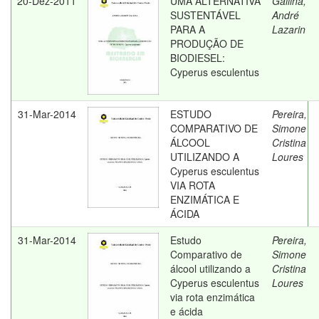
20-Dez-2011
UMA ALTERNATIVA
Gallina,
SUSTENTÁVEL
André
PARA A
Lazarin
PRODUÇÃO DE
BIODIESEL:
Cyperus esculentus
31-Mar-2014
ESTUDO
Pereira,
COMPARATIVO DE
Simone
ÁLCOOL
Cristina
UTILIZANDO A
Loures
Cyperus esculentus
VIA ROTA
ENZIMÁTICA E
ÁCIDA
31-Mar-2014
Estudo
Pereira,
Comparativo de
Simone
álcool utilizando a
Cristina
Cyperus esculentus
Loures
via rota enzimática
e ácida