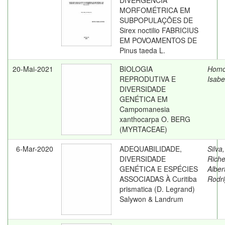
DIVERGÊNCIA
MORFOMÉTRICA EM
SUBPOPULAÇÕES DE
Sirex noctilio FABRICIUS
EM POVOAMENTOS DE
Pinus taeda L.
20-Mai-2021
BIOLOGIA
Homcz
REPRODUTIVA E
Isabe
DIVERSIDADE
GENÉTICA EM
Campomanesia
xanthocarpa O. BERG
(MYRTACEAE)
6-Mar-2020
ADEQUABILIDADE,
Silva,
DIVERSIDADE
Riche
GENÉTICA E ESPÉCIES
Alber
ASSOCIADAS À Curitiba
Rodr
prismatica (D. Legrand)
Salywon & Landrum