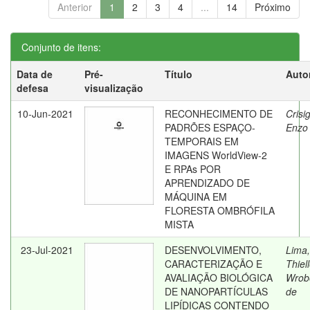
Anterior
1
2
3
4
...
14
Próximo
Conjunto de itens:
Data de
Pré-
Título
Auto
defesa
visualização
10-Jun-2021
RECONHECIMENTO DE
Crisi
PADRÕES ESPAÇO-
Enzo 
TEMPORAIS EM
IMAGENS WorldView-2
E RPAs POR
APRENDIZADO DE
MÁQUINA EM
FLORESTA OMBRÓFILA
MISTA
23-Jul-2021
DESENVOLVIMENTO,
Lima,
CARACTERIZAÇÃO E
Thiel
AVALIAÇÃO BIOLÓGICA
Wrobe
DE NANOPARTÍCULAS
de
LIPÍDICAS CONTENDO