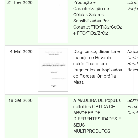
21-Fev-2020
Produção e
Dias,
Caracterização de
Vanju
Células Solares
Sensibilizadas Por
Corante:FTO/TiO2/CeO2
e FTO/TiO2/ZrO2
4-Mai-2020
Diagnóstico, dinâmica e
Nauia
manejo de Hovenia
Carlo
dulcis Thunb. em
Henr
fragmentos antropizados
Bosca
de Floresta Ombrófila
Mista
16-Set-2020
A MADEIRA DE Populus
Sozi
deltoides OBTIDA DE
Pâme
ÁRVORES DE
Carol
DIFERENTES IDADES E
SEUS
MULTIPRODUTOS