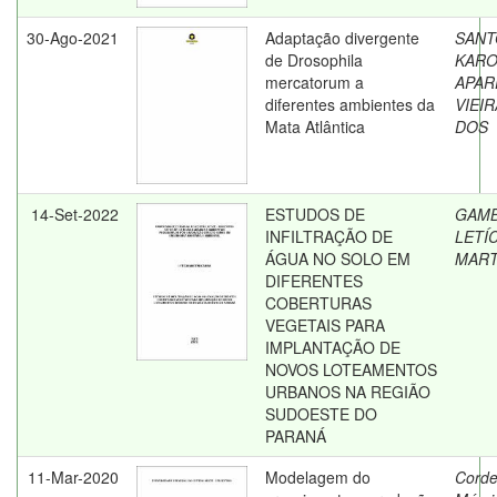
30-Ago-2021
Adaptação divergente
SANT
de Drosophila
KARO
mercatorum a
APAR
diferentes ambientes da
VIEIR
Mata Atlântica
DOS
14-Set-2022
ESTUDOS DE
GAMB
INFILTRAÇÃO DE
LETÍC
ÁGUA NO SOLO EM
MART
DIFERENTES
COBERTURAS
VEGETAIS PARA
IMPLANTAÇÃO DE
NOVOS LOTEAMENTOS
URBANOS NA REGIÃO
SUDOESTE DO
PARANÁ
11-Mar-2020
Modelagem do
Corde