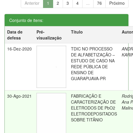
Anterior
1
2
3
4
...
76
Próximo
Conjunto de itens:
Data de
Pré-
Título
Autor
defesa
visualização
16-Dez-2020
TDIC NO PROCESSO
ANDR
DE ALFABETIZAÇÃO –
KARI
ESTUDO DE CASO NA
REDE PÚBLICA DE
ENSINO DE
GUARAPUAVA-PR
30-Ago-2021
FABRICAÇÃO E
Rodri
CARACTERIZAÇÃO DE
Ana P
ELETRODOS DE PbO2
Malin
ELETRODEPOSITADOS
SOBRE TITÂNIO