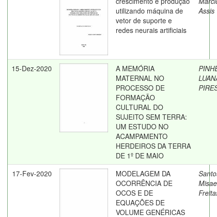
crescimento e produção
Márci
utilizando máquina de
Assis
vetor de suporte e
redes neurais artificiais
15-Dez-2020
A MEMÓRIA
PINH
MATERNAL NO
LUAN
PROCESSO DE
PIRE
FORMAÇÃO
CULTURAL DO
SUJEITO SEM TERRA:
UM ESTUDO NO
ACAMPAMENTO
HERDEIROS DA TERRA
DE 1º DE MAIO
17-Fev-2020
MODELAGEM DA
Santo
OCORRÊNCIA DE
Misae
OCOS E DE
Freit
EQUAÇÕES DE
VOLUME GENÉRICAS