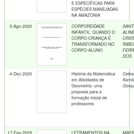
E ESPECÍFICAS PARA
ESPÉCIES MANEJADAS
NA AMAZÔNIA
3-Ago-2020
CORPOREIDADE
SANT
INFANTIL: QUANDO O
ALIN
CORPO-CRIANÇA É
CRIS
TRANSFORMADO NO
RIBE
CORPO-ALUNO
FERR
DOS
4-Dez-2020
História da Matemática
Celest
em Atividades de
Kamil
Geometria: uma
Gonça
proposta para a
formação inicial de
professores
17-Fev-2020
LETRAMENTOS NA
MAFR