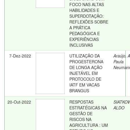
FOCO NAS ALTAS
HABILIDADES E
SUPERDOTAÇÃO:
REFLEXÕES SOBRE
A PRÁTICA
PEDAGÓGICA E
EXPERIÊNCIAS
INCLUSIVAS
7-Dez-2022
UTILIZAÇÃO DA
Araújo, 
PROGESTERONA
Paula
DE LONGA AÇÃO
Neuman
INJETÁVEL EM
PROTOCOLO DE
IATF EM VACAS
BRANGUS
20-Out-2022
RESPOSTAS
SIATKOW
ESTRATÉGICAS NA
ALDO
GESTÃO DE
RISCOS NA
AGRICULTURA : UM