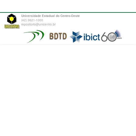
Universidade Estadual do Centro-Oeste
(42) 3621-1000
repositorio@unicentro.br