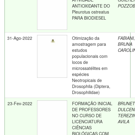
ANTIOXIDANTE DO
POZZO
Pleurotus ostreatus
PARA BIODIESEL
31-Ago-2022
Otimização da
FABIANI,
amostragem para
BRUNA
estudos
CAROLI
populacionais com
locos de
microssatélites em
espécies
Neotropicais de
Drosophila (Diptera,
Drosophilidae)
23-Fev-2022
FORMAÇÃO INICIAL
BRUNET
DE PROFESSORES
DULCEN
NO CURSO DE
TEREZI
LICENCIATURA
AVILA
CIÊNCIAS
BIOLÓGICAS COM