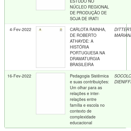
ESTUDO NO
NÚCLEO REGIONAL
DE PRODUÇÃO DE
SOJA DE IRATI
4-Fev-2022
CARLOTA RAINHA,
DITTERT
DE ROBERTO
MARIAN
ATHAYDE: A
HISTÓRIA
PORTUGUESA NA
DRAMATURGIA
BRASILEIRA
16-Fev-2022
Pedagogia Sistêmica
SOCOLO
e suas contribuições:
DIENIF
Um olhar para as
relações e inter-
relações entre
família e escola no
contexto de
complexidade
educacional