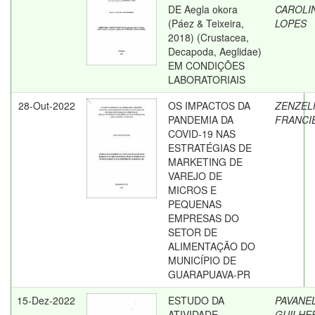
DE Aegla okora
CAROLI
(Páez & Teixeira,
LOPES
2018) (Crustacea,
Decapoda, Aeglidae)
EM CONDIÇÕES
LABORATORIAIS
28-Out-2022
OS IMPACTOS DA
ZENZEL
PANDEMIA DA
FRANCI
COVID-19 NAS
ESTRATÉGIAS DE
MARKETING DE
VAREJO DE
MICROS E
PEQUENAS
EMPRESAS DO
SETOR DE
ALIMENTAÇÃO DO
MUNICÍPIO DE
GUARAPUAVA-PR
15-Dez-2022
ESTUDO DA
PAVANE
ATIVIDADE
GUILHE