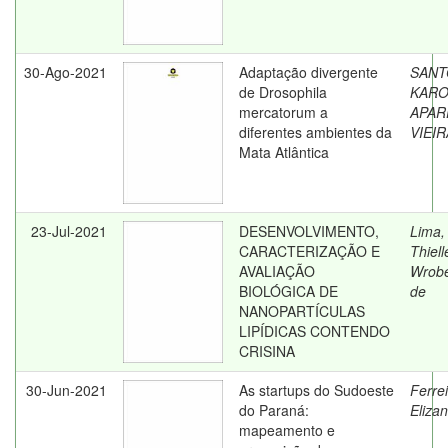
30-Ago-2021
Adaptação divergente
SANT
de Drosophila
KARO
mercatorum a
APAR
diferentes ambientes da
VIEI
Mata Atlântica
23-Jul-2021
DESENVOLVIMENTO,
Lima,
CARACTERIZAÇÃO E
Thiell
AVALIAÇÃO
Wrobe
BIOLÓGICA DE
de
NANOPARTÍCULAS
LIPÍDICAS CONTENDO
CRISINA
30-Jun-2021
As startups do Sudoeste
Ferrei
do Paraná:
Eliza
mapeamento e