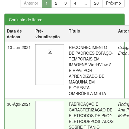
Anterior
1
2
3
4
...
20
Próximo
Conjunto de itens:
Data de
Pré-
Título
Autor
defesa
visualização
10-Jun-2021
RECONHECIMENTO
Crisig
DE PADRÕES ESPAÇO-
Enzo 
TEMPORAIS EM
IMAGENS WorldView-2
E RPAs POR
APRENDIZADO DE
MÁQUINA EM
FLORESTA
OMBRÓFILA MISTA
30-Ago-2021
FABRICAÇÃO E
Rodri
CARACTERIZAÇÃO DE
Ana P
ELETRODOS DE PbO2
Malin
ELETRODEPOSITADOS
SOBRE TITÂNIO