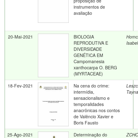
proposição de
instrumentos de
avaliação
20-Mai-2021
BIOLOGIA
Homcz
REPRODUTIVA E
Isabel
DIVERSIDADE
GENÉTICA EM
Campomanesia
xanthocarpa O. BERG
(MYRTACEAE)
18-Fev-2021
Na cena do crime:
Leszc
intermídia,
Tayna
sensacionalismo e
temporalidades
anacrônicas nos contos
de Valêncio Xavier e
Boris Fausto
25-Ago-2021
Determinação do
ZCHO