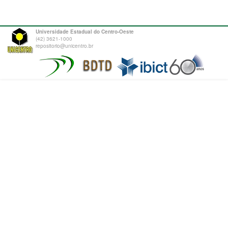
Universidade Estadual do Centro-Oeste
(42) 3621-1000
repositorio@unicentro.br