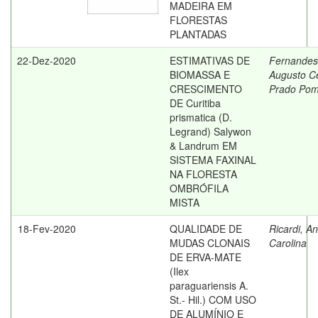
MADEIRA EM
FLORESTAS
PLANTADAS
22-Dez-2020
ESTIMATIVAS DE
Fernandes
BIOMASSA E
Augusto C
CRESCIMENTO
Prado Pom
DE Curitiba
prismatica (D.
Legrand) Salywon
& Landrum EM
SISTEMA FAXINAL
NA FLORESTA
OMBRÓFILA
MISTA
18-Fev-2020
QUALIDADE DE
Ricardi, A
MUDAS CLONAIS
Carolina
DE ERVA-MATE
(Ilex
paraguariensis A.
St.- Hil.) COM USO
DE ALUMÍNIO E