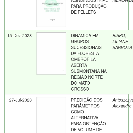
AGROINDUSTRIAL
MENON D
PARA PRODUÇÃO
DE PELLETS
15-Dez-2023
DINÂMICA EM
BISPO,
GRUPOS
LILIANE
SUCESSIONAIS
BARBOZA
DA FLORESTA
OMBRÓFILA
ABERTA
SUBMONTANA NA
REGIÃO NORTE
DO MATO
GROSSO
27-Jul-2023
PREDIÇÃO DOS
Antoszczy
PARÂMETROS
Alexandre
COMO
ALTERNATIVA
PARA OBTENÇÃO
DE VOLUME DE