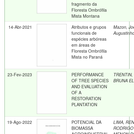
fragmento da
Floresta Ombrófila
Mista Montana
14-Abr-2021
Atributos e grupos
Mazon, Jo
funcionais de
Augustinh
espécies arbóreas
em áreas de
Floresta Ombrófila
Mista no Paraná
23-Fev-2023
PERFORMANCE
TRENTIN,
OF TREE SPECIES
BRUNA EL
AND EVALUATION
OF A
RESTORATION
PLANTATION
19-Ago-2022
POTENCIAL DA
LIMA, RE
BIOMASSA
RODRIGO