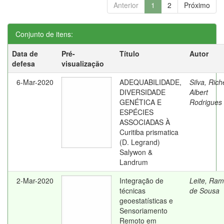
Anterior
1
2
Próximo
Conjunto de itens:
Data de
Pré-
Título
Autor
defesa
visualização
6-Mar-2020
ADEQUABILIDADE,
Silva, Riche
DIVERSIDADE
Albert
GENÉTICA E
Rodrigues
ESPÉCIES
ASSOCIADAS À
Curitiba prismatica
(D. Legrand)
Salywon &
Landrum
2-Mar-2020
Integração de
Leite, Ra
técnicas
de Sousa
geoestatísticas e
Sensoriamento
Remoto em