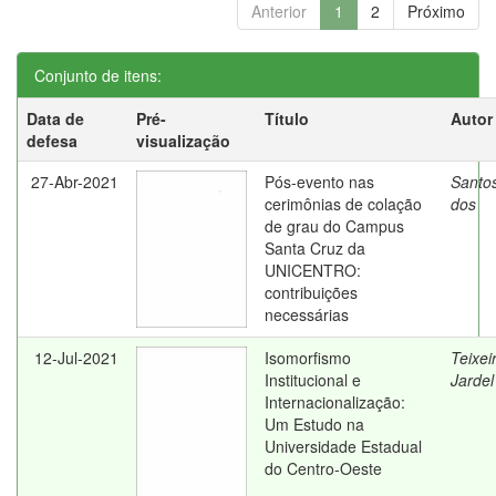
Anterior
1
2
Próximo
Conjunto de itens:
Data de
Pré-
Título
Autor
defesa
visualização
27-Abr-2021
Pós-evento nas
Santos
cerimônias de colação
dos
de grau do Campus
Santa Cruz da
UNICENTRO:
contribuições
necessárias
12-Jul-2021
Isomorfismo
Teixei
Institucional e
Jardel
Internacionalização:
Um Estudo na
Universidade Estadual
do Centro-Oeste