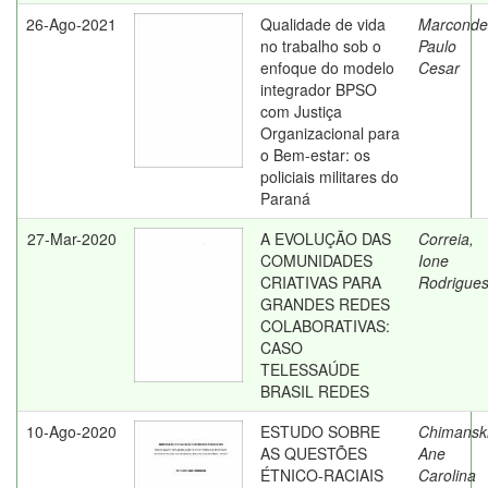
26-Ago-2021
Qualidade de vida
Marconde
no trabalho sob o
Paulo
enfoque do modelo
Cesar
integrador BPSO
com Justiça
Organizacional para
o Bem-estar: os
policiais militares do
Paraná
27-Mar-2020
A EVOLUÇÃO DAS
Correia,
COMUNIDADES
Ione
CRIATIVAS PARA
Rodrigue
GRANDES REDES
COLABORATIVAS:
CASO
TELESSAÚDE
BRASIL REDES
10-Ago-2020
ESTUDO SOBRE
Chimanski
AS QUESTÕES
Ane
ÉTNICO-RACIAIS
Carolina