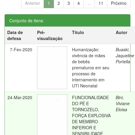
Anterior
1
2
3
4
...
11
Próximo
Conjunto de itens:
Data de
Pré-
Título
Autor
defesa
visualização
7-Fev-2020
Humanização:
Buaski,
vivência de mães
Jaqueline
de bebês
Portella
prematuros em seu
processo de
internamento em
UTI Neonatal
24-Mar-2020
FUNCIONALIDADE
Bini,
DO PÉ E
Viviane
TORNOZELO,
Eloisa
FORÇA EXPLOSIVA
DE MEMBRO
INFERIOR E
SENSIBILIDADE