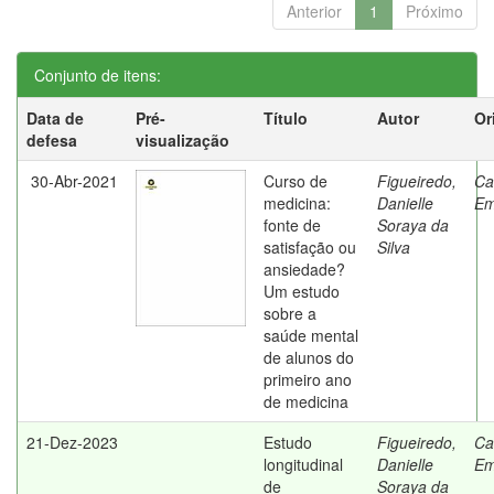
Anterior
1
Próximo
Conjunto de itens:
Data de
Pré-
Título
Autor
Or
defesa
visualização
30-Abr-2021
Curso de
Figueiredo,
Ca
medicina:
Danielle
Em
fonte de
Soraya da
satisfação ou
Silva
ansiedade?
Um estudo
sobre a
saúde mental
de alunos do
primeiro ano
de medicina
21-Dez-2023
Estudo
Figueiredo,
Ca
longitudinal
Danielle
Em
de
Soraya da