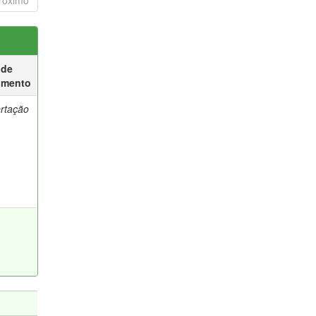
róximo
 de
umento
ertação