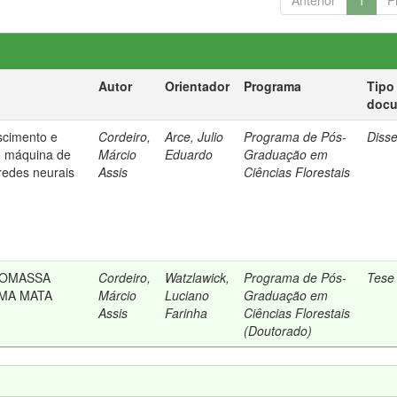
Anterior
1
P
Autor
Orientador
Programa
Tipo
doc
scimento e
Cordeiro,
Arce, Julio
Programa de Pós-
Diss
o máquina de
Márcio
Eduardo
Graduação em
 redes neurais
Assis
Ciências Florestais
IOMASSA
Cordeiro,
Watzlawick,
Programa de Pós-
Tese
MA MATA
Márcio
Luciano
Graduação em
Assis
Farinha
Ciências Florestais
(Doutorado)