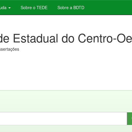
juda
Sobre o TEDE
Sobre a BDTD
de Estadual do Centro-Oe
issertações