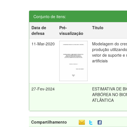
Conjunto de itens:
Data de
Pré-
Título
defesa
visualização
11-Mar-2020
Modelagem do cre
produção utilizand
vetor de suporte e
artificiais
27-Fev-2024
ESTIMATIVA DE B
ARBÓREA NO BIO
ATLÂNTICA
Compartilhamento