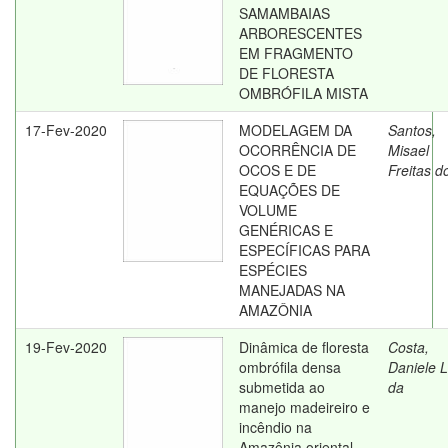
SAMAMBAIAS
ARBORESCENTES
EM FRAGMENTO
DE FLORESTA
OMBRÓFILA MISTA
17-Fev-2020
MODELAGEM DA
Santos,
OCORRÊNCIA DE
Misael
OCOS E DE
Freitas d
EQUAÇÕES DE
VOLUME
GENÉRICAS E
ESPECÍFICAS PARA
ESPÉCIES
MANEJADAS NA
AMAZÔNIA
19-Fev-2020
Dinâmica de floresta
Costa,
ombrófila densa
Daniele 
submetida ao
da
manejo madeireiro e
incêndio na
Amazônia oriental