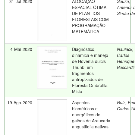
31-Jul-2020
ALOCAÇÃO
Souza,
ESPACIAL ÓTIMA
Antenor L
DE PLANTIOS
Simão de
FLORESTAIS COM
PROGRAMAÇÃO
MATEMÁTICA
4-Mai-2020
Diagnóstico,
Nauiack,
dinâmica e manejo
Carlos
de Hovenia dulcis
Henrique
Thunb. em
Boscardi
fragmentos
antropizados de
Floresta Ombrófila
Mista
19-Ago-2020
Aspectos
Ruiz, Emi
biométricos e
Carlos Zil
energéticos de
galhos de Araucaria
angustifolia nativas