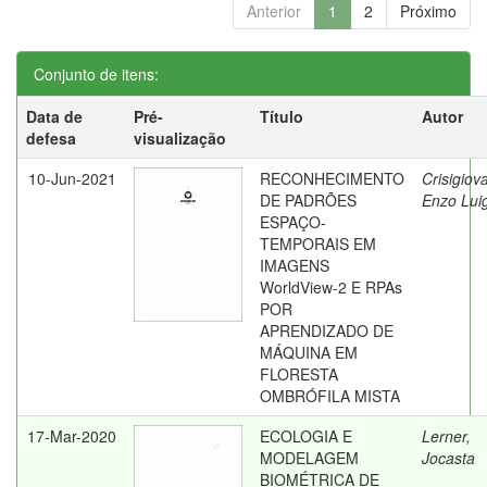
Anterior
1
2
Próximo
Conjunto de itens:
Data de
Pré-
Título
Autor
defesa
visualização
10-Jun-2021
RECONHECIMENTO
Crisigiov
DE PADRÕES
Enzo Luig
ESPAÇO-
TEMPORAIS EM
IMAGENS
WorldView-2 E RPAs
POR
APRENDIZADO DE
MÁQUINA EM
FLORESTA
OMBRÓFILA MISTA
17-Mar-2020
ECOLOGIA E
Lerner,
MODELAGEM
Jocasta
BIOMÉTRICA DE