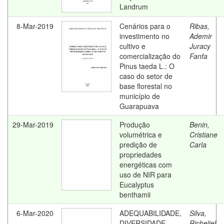
Landrum
8-Mar-2019
Cenários para o
Ribas,
investimento no
Ademir
cultivo e
Juracy
comercialização do
Fanfa
Pinus taeda L.: O
caso do setor de
base florestal no
município de
Guarapuava
29-Mar-2019
Produção
Benin,
volumétrica e
Cristiane
predição de
Carla
propriedades
energéticas com
uso de NIR para
Eucalyptus
benthamii
6-Mar-2020
ADEQUABILIDADE,
Silva,
DIVERSIDADE
Richeliel