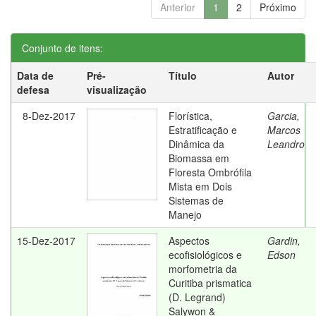
Anterior
1
2
Próximo
Conjunto de itens:
Data de
Pré-
Título
Autor
defesa
visualização
8-Dez-2017
Florística,
Garcia,
Estratificação e
Marcos
Dinâmica da
Leandro
Biomassa em
Floresta Ombrófila
Mista em Dois
Sistemas de
Manejo
15-Dez-2017
Aspectos
Gardin,
ecofisiológicos e
Edson
morfometria da
Curitiba prismatica
(D. Legrand)
Salywon &