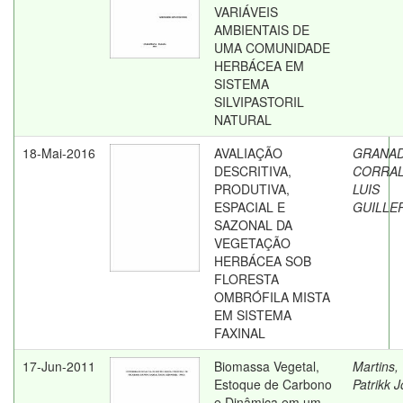
VARIÁVEIS
AMBIENTAIS DE
UMA COMUNIDADE
HERBÁCEA EM
SISTEMA
SILVIPASTORIL
NATURAL
18-Mai-2016
AVALIAÇÃO
GRANA
DESCRITIVA,
CORRAL
PRODUTIVA,
LUIS
ESPACIAL E
GUILLE
SAZONAL DA
VEGETAÇÃO
HERBÁCEA SOB
FLORESTA
OMBRÓFILA MISTA
EM SISTEMA
FAXINAL
17-Jun-2011
Biomassa Vegetal,
Martins,
Estoque de Carbono
Patrikk 
e Dinâmica em um