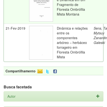
Fragmento de
Floresta Ombrófila
Mista Montana
21-Fev-2019
Dinâmica e relações
Sens, Ta
entre os
Mytsuy
componentes
Zanardin
arbóreo – herbáceo
Galeski
forrageiro em
Floresta Ombrófila
Mista
Compartilhamento
Busca facetada
Autor