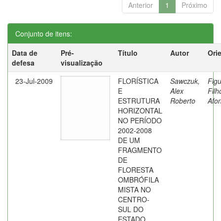
Anterior
1
Próximo
Conjunto de itens:
Data de
Pré-
Título
Autor
Ori
defesa
visualização
23-Jul-2009
FLORÍSTICA
Sawczuk,
Fig
E
Alex
Filh
ESTRUTURA
Roberto
Afo
HORIZONTAL
NO PERÍODO
2002-2008
DE UM
FRAGMENTO
DE
FLORESTA
OMBRÓFILA
MISTA NO
CENTRO-
SUL DO
ESTADO