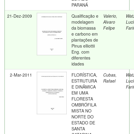
PARANÁ
21-Dez-2009
Qualificação e
Valerio,
Watz
modelagem
Alvaro
Luc
da biomassa
Felipe
Far
e carbono em
plantações de
Pinus elliottii
Eng. com
diferentes
idades
2-Mar-2011
FLORÍSTICA,
Cubas,
Watz
ESTRUTURA
Rafael
Luc
E DINÂMICA
Far
EM UMA
FLORESTA
OMBRÓFILA
MISTA NO
NORTE DO
ESTADO DE
SANTA