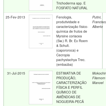
Trichoderma spp. E
FOSFATO NATURAL
25-Fev-2013
Fenologia,
Putini,
produtividade e
Francisc
caracterização físico-
Alberto
química de frutos de
Myrsine coriacea
(Sw.) R. Br. Ex Roem
& Schult.
(capororoca) e
Cecropia
pachystachya Trec.
(embaúba)
31-Jul-2015
ESTIMATIVA DE
Mokochin
PRODUÇÃO,
Filemom
CARACTERIZAÇÃO
Manoel
FÍSICA E PERFIL
QUÍMICO DE
AMÊNDOAS DE
NOGUEIRA-PECÃ