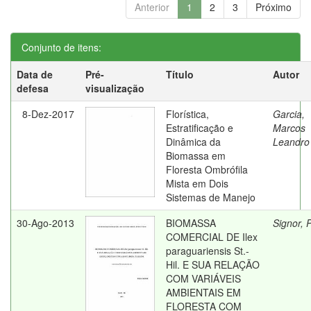
Anterior
1
2
3
Próximo
Conjunto de itens:
Data de
Pré-
Título
Autor
defesa
visualização
8-Dez-2017
Florística,
Garcia,
Estratificação e
Marcos
Dinâmica da
Leandro
Biomassa em
Floresta Ombrófila
Mista em Dois
Sistemas de Manejo
30-Ago-2013
BIOMASSA
Signor, 
COMERCIAL DE Ilex
paraguariensis St.-
Hil. E SUA RELAÇÃO
COM VARIÁVEIS
AMBIENTAIS EM
FLORESTA COM