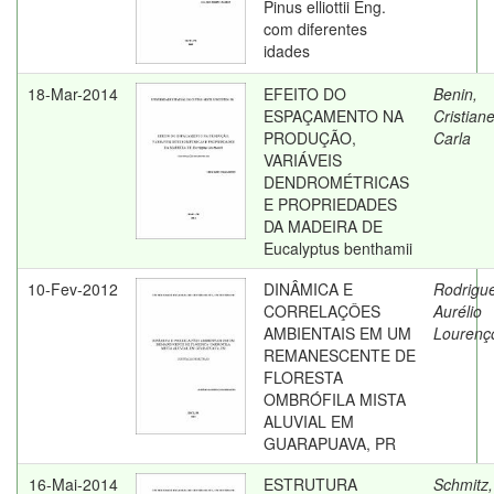
Pinus elliottii Eng.
com diferentes
idades
18-Mar-2014
EFEITO DO
Benin,
ESPAÇAMENTO NA
Cristian
PRODUÇÃO,
Carla
VARIÁVEIS
DENDROMÉTRICAS
E PROPRIEDADES
DA MADEIRA DE
Eucalyptus benthamii
10-Fev-2012
DINÂMICA E
Rodrigu
CORRELAÇÔES
Aurélio
AMBIENTAIS EM UM
Lourenç
REMANESCENTE DE
FLORESTA
OMBRÓFILA MISTA
ALUVIAL EM
GUARAPUAVA, PR
16-Mai-2014
ESTRUTURA
Schmitz,