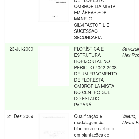
DE FLORESTA
OMBRÓFILIA MISTA
EM ÁREAS SOB
MANEJO
SILVIPASTORIL E
SUCESSÃO
SECUNDÁRIA
23-Jul-2009
FLORÍSTICA E
Sawczuk
ESTRUTURA
Alex Rob
HORIZONTAL NO
PERÍODO 2002-2008
DE UM FRAGMENTO
DE FLORESTA
OMBRÓFILA MISTA
NO CENTRO-SUL
DO ESTADO
PARANÁ
21-Dez-2009
Qualificação e
Valerio,
modelagem da
Alvaro F
biomassa e carbono
em plantações de