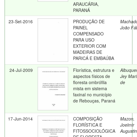
ARAUCÁRIA,
PARANÁ
23-Set-2016
PRODUÇÃO DE
Machad
PAINEL
João Fá
COMPENSADO
PARA USO
EXTERIOR COM
MADEIRAS DE
PARICÁ E EMBAÚBA
24-Jul-2009
Florística, estrutura e
Albuque
aspectos físicos de
Jey Mar
floresta ombrófila
de
mista em sistema
faxinal no município
de Rebouças, Paraná
17-Jun-2014
COMPOSIÇÃO
Mazon,
FLORÍSTICA E
Joelmir
FITOSSOCIOLÓGICA
Augusti