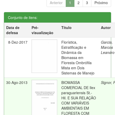
Anterior
1
2
3
Próximo
Conjunto de itens:
Data de
Pré-
Título
Autor
defesa
visualização
8-Dez-2017
Florística,
Garcia,
Estratificação e
Marcos
Dinâmica da
Leandro
Biomassa em
Floresta Ombrófila
Mista em Dois
Sistemas de Manejo
30-Ago-2013
BIOMASSA
Signor, 
COMERCIAL DE Ilex
paraguariensis St.-
Hil. E SUA RELAÇÃO
COM VARIÁVEIS
AMBIENTAIS EM
FLORESTA COM