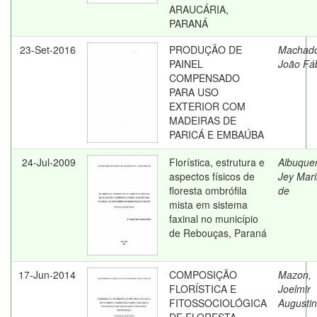
ARAUCÁRIA,
PARANÁ
23-Set-2016
PRODUÇÃO DE
Machad
PAINEL
João Fá
COMPENSADO
PARA USO
EXTERIOR COM
MADEIRAS DE
PARICÁ E EMBAÚBA
24-Jul-2009
Florística, estrutura e
Albuque
aspectos físicos de
Jey Mar
floresta ombrófila
de
mista em sistema
faxinal no município
de Rebouças, Paraná
17-Jun-2014
COMPOSIÇÃO
Mazon,
FLORÍSTICA E
Joelmir
FITOSSOCIOLÓGICA
Augusti