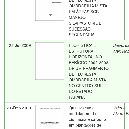
DE FLORESTA
OMBRÓFILIA MISTA
EM ÁREAS SOB
MANEJO
SILVIPASTORIL E
SUCESSÃO
SECUNDÁRIA
23-Jul-2009
FLORÍSTICA E
Sawczuk
ESTRUTURA
Alex Rob
HORIZONTAL NO
PERÍODO 2002-2008
DE UM FRAGMENTO
DE FLORESTA
OMBRÓFILA MISTA
NO CENTRO-SUL
DO ESTADO
PARANÁ
21-Dez-2009
Qualificação e
Valerio,
modelagem da
Alvaro F
biomassa e carbono
em plantações de