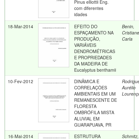
Pinus elliottii Eng.
com diferentes
idades
18-Mar-2014
EFEITO DO
Benin,
ESPAÇAMENTO NA
Cristian
PRODUÇÃO,
Carla
VARIÁVEIS
DENDROMÉTRICAS
E PROPRIEDADES
DA MADEIRA DE
Eucalyptus benthamii
10-Fev-2012
DINÂMICA E
Rodrigu
CORRELAÇÔES
Aurélio
AMBIENTAIS EM UM
Lourenç
REMANESCENTE DE
FLORESTA
OMBRÓFILA MISTA
ALUVIAL EM
GUARAPUAVA, PR
16-Mai-2014
ESTRUTURA
Schmitz,