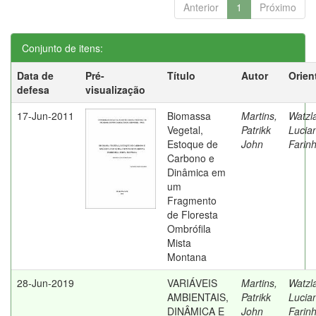
Anterior
1
Próximo
Conjunto de itens:
Data de
Pré-
Título
Autor
Orien
defesa
visualização
17-Jun-2011
Biomassa
Martins,
Watzl
Vegetal,
Patrikk
Lucia
Estoque de
John
Farin
Carbono e
Dinâmica em
um
Fragmento
de Floresta
Ombrófila
Mista
Montana
28-Jun-2019
VARIÁVEIS
Martins,
Watzl
AMBIENTAIS,
Patrikk
Lucia
DINÂMICA E
John
Farin