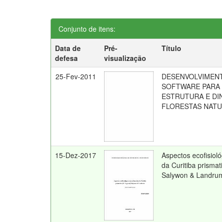
Conjunto de itens:
Data de
Pré-
Título
defesa
visualização
25-Fev-2011
DESENVOLVIMENT
SOFTWARE PARA 
ESTRUTURA E DI
FLORESTAS NATU
15-Dez-2017
Aspectos ecofisiol
da Curitiba prismat
Salywon & Landru