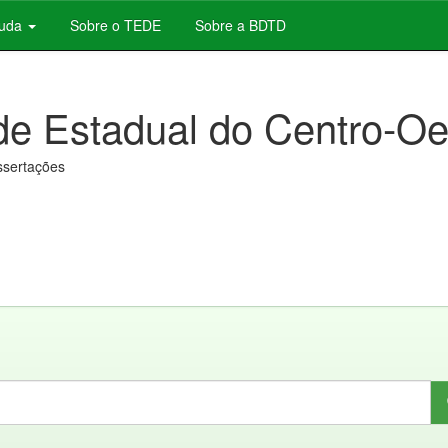
juda
Sobre o TEDE
Sobre a BDTD
de Estadual do Centro-Oe
issertações