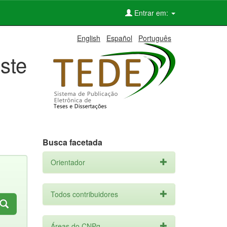
Entrar em:
English
Español
Português
ste
Busca facetada
Orientador
Todos contribuidores
Áreas do CNPq