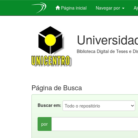
Página inicial
Navegar por
A
Skip
navigation
Universida
Biblioteca Digital de Teses e D
Página de Busca
Buscar em:
por