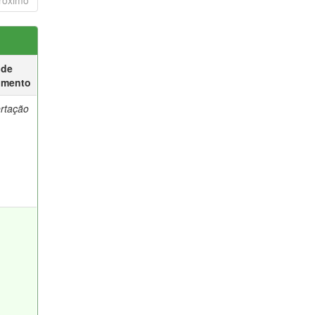
róximo
 de
umento
ertação