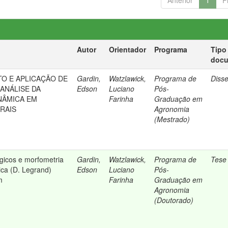
Anterior
1
P
Autor
Orientador
Programa
Tipo
doc
O E APLICAÇÃO DE
Gardin,
Watzlawick,
Programa de
Diss
ANÁLISE DA
Edson
Luciano
Pós-
NÂMICA EM
Farinha
Graduação em
RAIS
Agronomia
(Mestrado)
ógicos e morfometria
Gardin,
Watzlawick,
Programa de
Tese
ica (D. Legrand)
Edson
Luciano
Pós-
m
Farinha
Graduação em
Agronomia
(Doutorado)