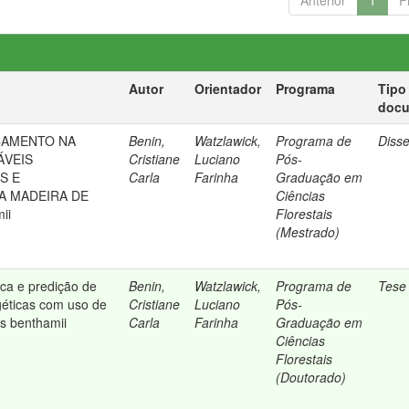
Anterior
1
P
Autor
Orientador
Programa
Tipo
doc
ÇAMENTO NA
Benin,
Watzlawick,
Programa de
Diss
ÁVEIS
Cristiane
Luciano
Pós-
S E
Carla
Farinha
Graduação em
A MADEIRA DE
Ciências
ii
Florestais
(Mestrado)
ca e predição de
Benin,
Watzlawick,
Programa de
Tese
géticas com uso de
Cristiane
Luciano
Pós-
s benthamii
Carla
Farinha
Graduação em
Ciências
Florestais
(Doutorado)