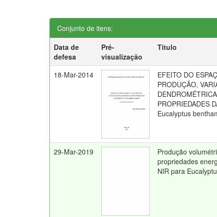
Conjunto de itens:
Data de
Pré-
Título
defesa
visualização
18-Mar-2014
EFEITO DO ESPA
PRODUÇÃO, VARI
DENDROMÉTRICA
PROPRIEDADES D
Eucalyptus bentham
29-Mar-2019
Produção volumétri
propriedades ener
NIR para Eucalyptu