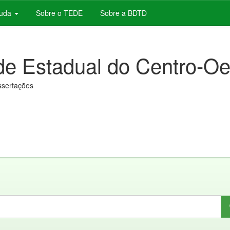
juda
Sobre o TEDE
Sobre a BDTD
de Estadual do Centro-Oe
issertações