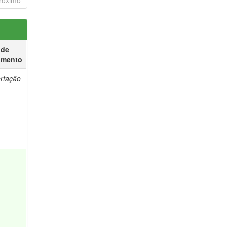
róximo
 de
umento
ertação