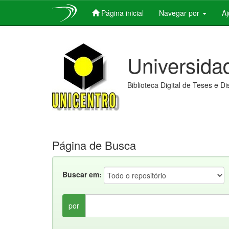
Página inicial
Navegar por
A
Skip
navigation
Universida
Biblioteca Digital de Teses e D
Página de Busca
Buscar em:
por