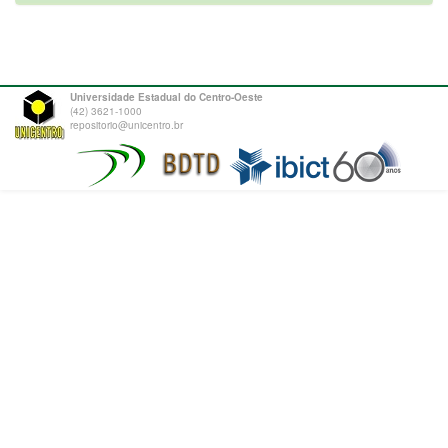
Universidade Estadual do Centro-Oeste
(42) 3621-1000
repositorio@unicentro.br