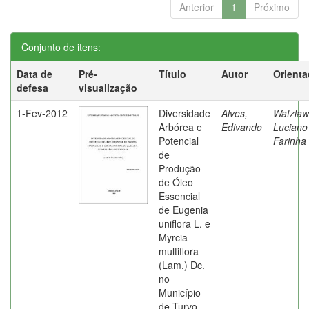
Anterior
1
Próximo
Conjunto de itens:
Data de
Pré-
Título
Autor
Orienta
defesa
visualização
1-Fev-2012
Diversidade
Alves,
Watzlaw
Arbórea e
Edivando
Luciano
Potencial
Farinha
de
Produção
de Óleo
Essencial
de Eugenia
uniflora L. e
Myrcia
multiflora
(Lam.) Dc.
no
Município
de Turvo-