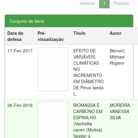
Anterior
1
Próximo
Conjunto de itens:
Data de
Pré-
Título
Autor
defesa
visualização
17-Fev-2017
EFEITO DE
Bernert,
VARIÁVEIS
Michael
CLIMÁTICAS
Rogers
NO
INCREMENTO
EM DIÂMETRO
DE Pinus taeda
L.
26-Fev-2016
BIOMASSA E
MOREIRA,
CARBONO EM
VANESSA
ESPINILHO
SILVA
(Vachellia
caven (Molina)
Seigler e