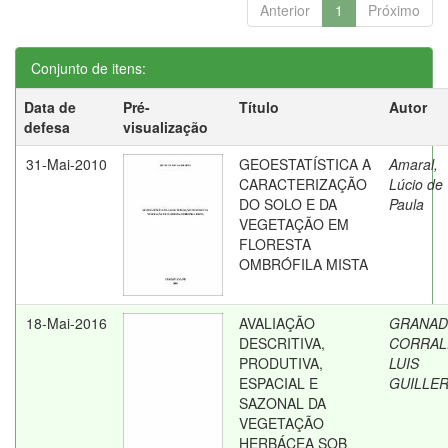
Anterior
1
Próximo
Conjunto de itens:
Data de
Pré-
Título
Autor
defesa
visualização
31-Mai-2010
GEOESTATÍSTICA A
Amaral,
CARACTERIZAÇÃO
Lúcio de
DO SOLO E DA
Paula
VEGETAÇÃO EM
FLORESTA
OMBRÓFILA MISTA
18-Mai-2016
AVALIAÇÃO
GRANA
DESCRITIVA,
CORRAL
PRODUTIVA,
LUIS
ESPACIAL E
GUILLE
SAZONAL DA
VEGETAÇÃO
HERBÁCEA SOB