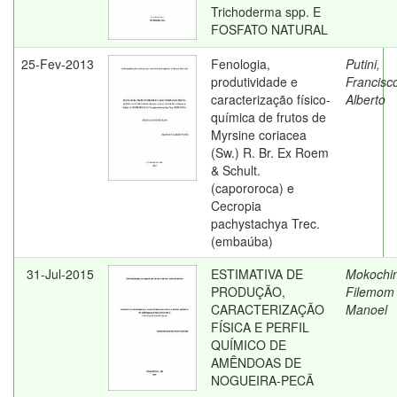
Trichoderma spp. E
FOSFATO NATURAL
25-Fev-2013
Fenologia,
Putini,
produtividade e
Francisc
caracterização físico-
Alberto
química de frutos de
Myrsine coriacea
(Sw.) R. Br. Ex Roem
& Schult.
(capororoca) e
Cecropia
pachystachya Trec.
(embaúba)
31-Jul-2015
ESTIMATIVA DE
Mokochin
PRODUÇÃO,
Filemom
CARACTERIZAÇÃO
Manoel
FÍSICA E PERFIL
QUÍMICO DE
AMÊNDOAS DE
NOGUEIRA-PECÃ