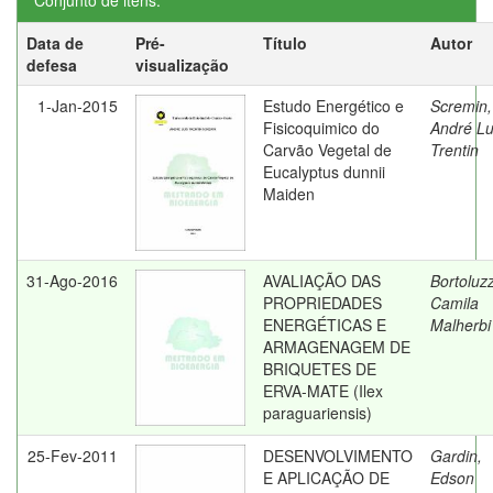
Conjunto de itens:
Data de
Pré-
Título
Autor
defesa
visualização
1-Jan-2015
Estudo Energético e
Scremin,
Fisicoquimico do
André Lu
Carvão Vegetal de
Trentin
Eucalyptus dunnii
Maiden
31-Ago-2016
AVALIAÇÃO DAS
Bortoluzz
PROPRIEDADES
Camila
ENERGÉTICAS E
Malherbi
ARMAGENAGEM DE
BRIQUETES DE
ERVA-MATE (Ilex
paraguariensis)
25-Fev-2011
DESENVOLVIMENTO
Gardin,
E APLICAÇÃO DE
Edson