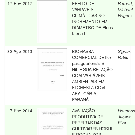
17-Fev-2017
EFEITO DE
Bernert,
VARIÁVEIS
Michael
CLIMÁTICAS NO
Rogers
INCREMENTO EM
DIÂMETRO DE Pinus
taeda L.
30-Ago-2013
BIOMASSA
Signor,
COMERCIAL DE Ilex
Pablo
paraguariensis St.-
Hil. E SUA RELAÇÃO
COM VARIÁVEIS
AMBIENTAIS EM
FLORESTA COM
ARAUCÁRIA,
PARANÁ
7-Fev-2014
AVALIAÇÃO
Henneric
PRODUTIVA DE
Juçara
PEREIRAS DAS
Elza
CULTIVARES HOSUI
E ROCHA SOB