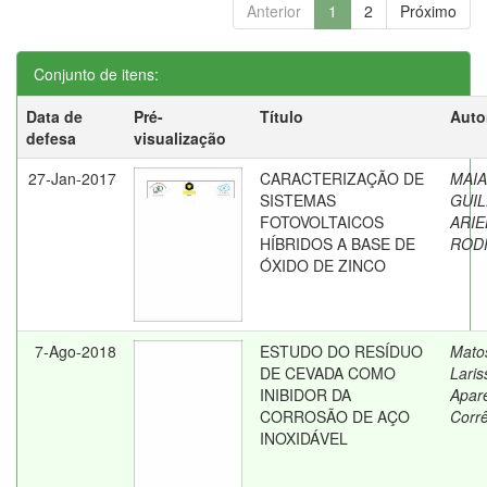
Anterior
1
2
Próximo
Conjunto de itens:
Data de
Pré-
Título
Auto
defesa
visualização
27-Jan-2017
CARACTERIZAÇÃO DE
MAIA
SISTEMAS
GUI
FOTOVOLTAICOS
ARIE
HÍBRIDOS A BASE DE
ROD
ÓXIDO DE ZINCO
7-Ago-2018
ESTUDO DO RESÍDUO
Mato
DE CEVADA COMO
Laris
INIBIDOR DA
Apar
CORROSÃO DE AÇO
Corr
INOXIDÁVEL