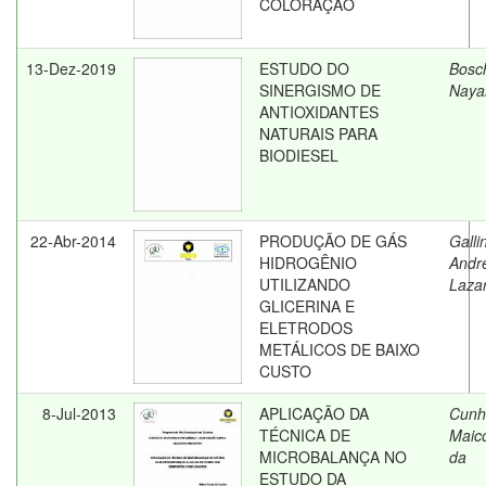
COLORAÇÃO
13-Dez-2019
ESTUDO DO
Bosc
SINERGISMO DE
Naya
ANTIOXIDANTES
NATURAIS PARA
BIODIESEL
22-Abr-2014
PRODUÇÃO DE GÁS
Galli
HIDROGÊNIO
Andr
UTILIZANDO
Lazar
GLICERINA E
ELETRODOS
METÁLICOS DE BAIXO
CUSTO
8-Jul-2013
APLICAÇÃO DA
Cunh
TÉCNICA DE
Maic
MICROBALANÇA NO
da
ESTUDO DA