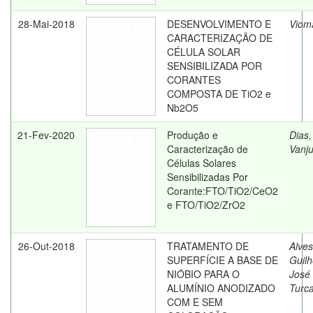
28-Mai-2018
DESENVOLVIMENTO E
Vioma
CARACTERIZAÇÃO DE
CÉLULA SOLAR
SENSIBILIZADA POR
CORANTES
COMPOSTA DE TiO2 e
Nb2O5
21-Fev-2020
Produção e
Dias,
Caracterização de
Vanj
Células Solares
Sensibilizadas Por
Corante:FTO/TiO2/CeO2
e FTO/TiO2/ZrO2
26-Out-2018
TRATAMENTO DE
Alves
SUPERFÍCIE A BASE DE
Guil
NIÓBIO PARA O
José
ALUMÍNIO ANODIZADO
Turca
COM E SEM