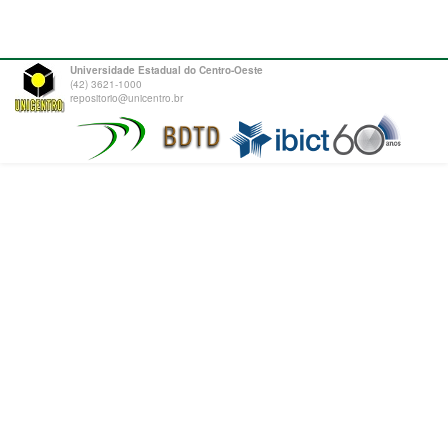
Universidade Estadual do Centro-Oeste
(42) 3621-1000
repositorio@unicentro.br