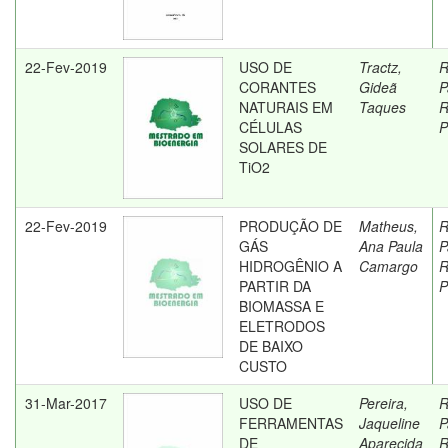
22-Fev-2019
USO DE
Tractz,
R
CORANTES
Gideã
P
NATURAIS EM
Taques
R
CÉLULAS
P
SOLARES DE
TiO2
22-Fev-2019
PRODUÇÃO DE
Matheus,
R
GÁS
Ana Paula
P
HIDROGÊNIO A
Camargo
R
PARTIR DA
P
BIOMASSA E
ELETRODOS
DE BAIXO
CUSTO
31-Mar-2017
USO DE
Pereira,
R
FERRAMENTAS
Jaqueline
P
DE
Aparecida
R