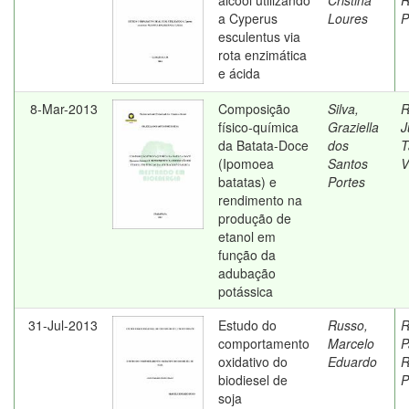
álcool utilizando
Cristina
R
a Cyperus
Loures
P
esculentus via
rota enzimática
e ácida
8-Mar-2013
Composição
Silva,
R
físico-química
Graziella
J
da Batata-Doce
dos
T
(Ipomoea
Santos
V
batatas) e
Portes
rendimento na
produção de
etanol em
função da
adubação
potássica
31-Jul-2013
Estudo do
Russo,
R
comportamento
Marcelo
P
oxidativo do
Eduardo
R
biodiesel de
P
soja