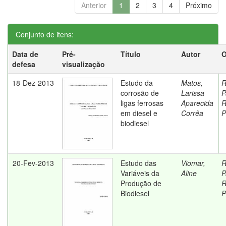
Anterior
1
2
3
4
Próximo
Conjunto de itens:
Data de
Pré-
Título
Autor
O
defesa
visualização
18-Dez-2013
Estudo da
Matos,
R
corrosão de
Larissa
P
ligas ferrosas
Aparecida
R
em diesel e
Corrêa
P
biodiesel
20-Fev-2013
Estudo das
Viomar,
R
Variáveis da
Aline
P
Produção de
R
Biodiesel
P