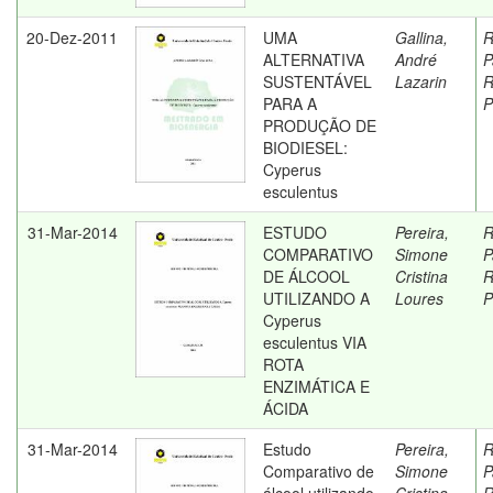
20-Dez-2011
UMA
Gallina,
R
ALTERNATIVA
André
P
SUSTENTÁVEL
Lazarin
R
PARA A
P
PRODUÇÃO DE
BIODIESEL:
Cyperus
esculentus
31-Mar-2014
ESTUDO
Pereira,
R
COMPARATIVO
Simone
P
DE ÁLCOOL
Cristina
R
UTILIZANDO A
Loures
P
Cyperus
esculentus VIA
ROTA
ENZIMÁTICA E
ÁCIDA
31-Mar-2014
Estudo
Pereira,
R
Comparativo de
Simone
P