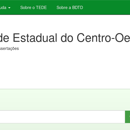
juda
Sobre o TEDE
Sobre a BDTD
de Estadual do Centro-Oe
issertações