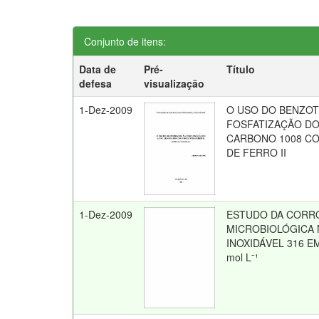
Conjunto de itens:
Data de
Pré-
Título
defesa
visualização
1-Dez-2009
O USO DO BENZOT
FOSFATIZAÇÃO D
CARBONO 1008 C
DE FERRO II
1-Dez-2009
ESTUDO DA CORR
MICROBIOLÓGICA
INOXIDÁVEL 316 E
mol Lˉ¹