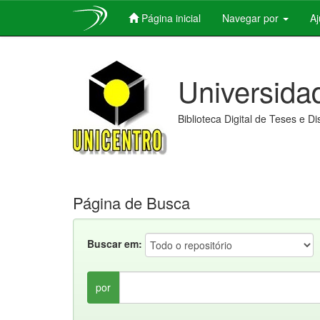
Página inicial
Navegar por
A
Skip
navigation
Universida
Biblioteca Digital de Teses e D
Página de Busca
Buscar em:
por