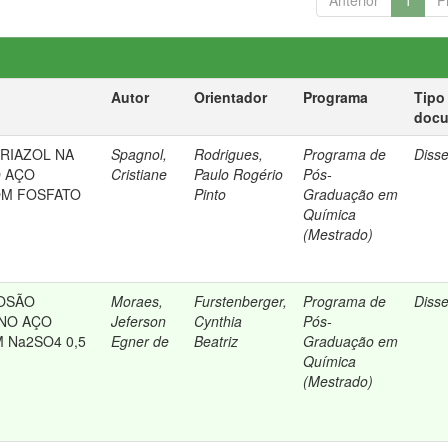
Anterior
1
P
Autor
Orientador
Programa
Tipo
doc
RIAZOL NA
Spagnol,
Rodrigues,
Programa de
Diss
O AÇO
Cristiane
Paulo Rogério
Pós-
OM FOSFATO
Pinto
Graduação em
Química
(Mestrado)
OSÃO
Moraes,
Furstenberger,
Programa de
Diss
 NO AÇO
Jeferson
Cynthia
Pós-
M Na2SO4 0,5
Egner de
Beatriz
Graduação em
Química
(Mestrado)