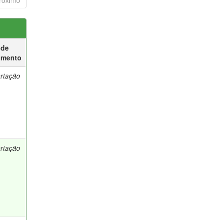
róximo
 de
umento
ertação
ertação