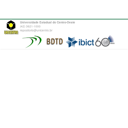
Universidade Estadual do Centro-Oeste
(42) 3621-1000
repositorio@unicentro.br