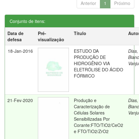
Anterior
1
Próximo
Conjunto de itens:
Data de
Pré-
Título
Auto
defesa
visualização
18-Jan-2016
ESTUDO DA
Dias,
PRODUÇÃO DE
Bian
HIDROGÊNIO VIA
Vanju
ELETRÓLISE DO ÁCIDO
FÓRMICO
21-Fev-2020
Produção e
Dias,
Caracterização de
Bian
Células Solares
Vanju
Sensibilizadas Por
Corante:FTO/TiO2/CeO2
e FTO/TiO2/ZrO2