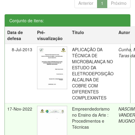
Anterior
1
Próximo
Conjunto de itens:
Data de
Pré-
Título
Autor
defesa
visualização
8-Jul-2013
APLICAÇÃO DA
Cunha, 
TÉCNICA DE
Taras d
MICROBALANÇA NO
ESTUDO DA
ELETRODEPOSIÇÃO
ALCALINA DE
COBRE COM
DIFERENTES
COMPLEXANTES
17-Nov-2022
Empreendedorismo
NASCIM
no Ensino da Arte :
VANDER
Procedimentos e
MUGNO
Técnicas