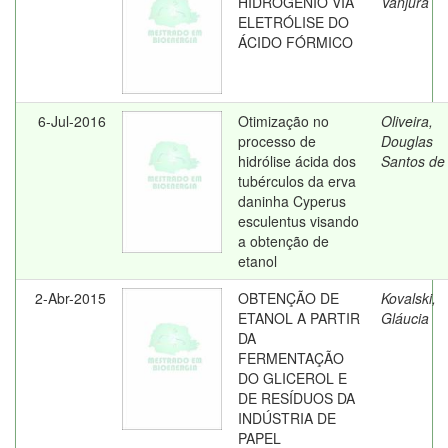
HIDROGÊNIO VIA
Vanjura
ELETRÓLISE DO
ÁCIDO FÓRMICO
6-Jul-2016
Otimização no
Oliveira,
processo de
Douglas
hidrólise ácida dos
Santos de
tubérculos da erva
daninha Cyperus
esculentus visando
a obtenção de
etanol
2-Abr-2015
OBTENÇÃO DE
Kovalski,
ETANOL A PARTIR
Gláucia
DA
FERMENTAÇÃO
DO GLICEROL E
DE RESÍDUOS DA
INDÚSTRIA DE
PAPEL