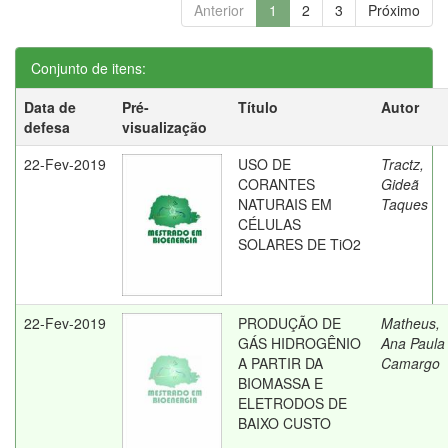
Anterior
1
2
3
Próximo
Conjunto de itens:
Data de
Pré-
Título
Autor
defesa
visualização
22-Fev-2019
USO DE
Tractz,
CORANTES
Gideã
NATURAIS EM
Taques
CÉLULAS
SOLARES DE TiO2
22-Fev-2019
PRODUÇÃO DE
Matheus,
GÁS HIDROGÊNIO
Ana Paula
A PARTIR DA
Camargo
BIOMASSA E
ELETRODOS DE
BAIXO CUSTO