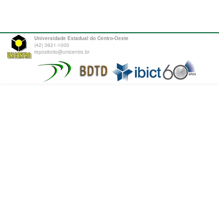
Universidade Estadual do Centro-Oeste
(42) 3621-1000
repositorio@unicentro.br