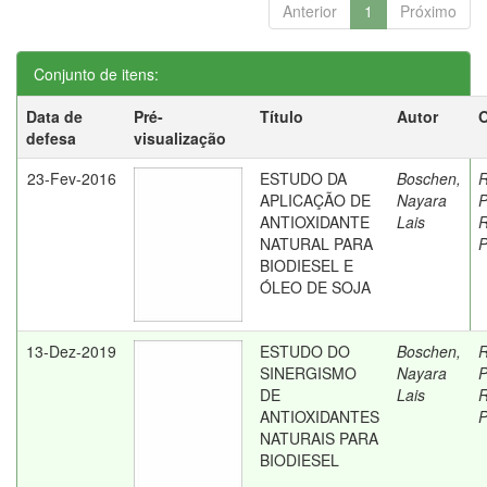
Anterior
1
Próximo
Conjunto de itens:
Data de
Pré-
Título
Autor
O
defesa
visualização
23-Fev-2016
ESTUDO DA
Boschen,
R
APLICAÇÃO DE
Nayara
P
ANTIOXIDANTE
Lais
R
NATURAL PARA
P
BIODIESEL E
ÓLEO DE SOJA
13-Dez-2019
ESTUDO DO
Boschen,
R
SINERGISMO
Nayara
P
DE
Lais
R
ANTIOXIDANTES
P
NATURAIS PARA
BIODIESEL