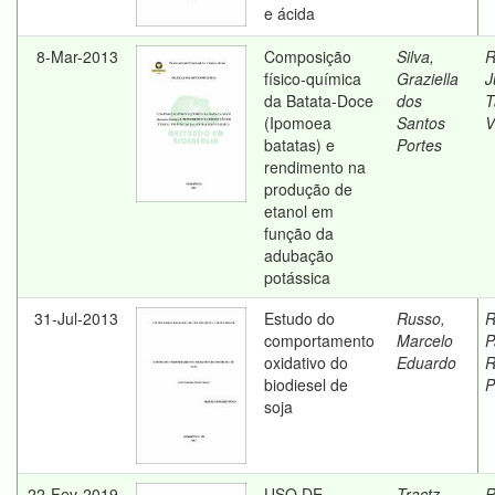
e ácida
8-Mar-2013
Composição
Silva,
R
físico-química
Graziella
J
da Batata-Doce
dos
T
(Ipomoea
Santos
V
batatas) e
Portes
rendimento na
produção de
etanol em
função da
adubação
potássica
31-Jul-2013
Estudo do
Russo,
R
comportamento
Marcelo
P
oxidativo do
Eduardo
R
biodiesel de
P
soja
22-Fev-2019
USO DE
Tractz,
R