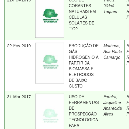
CORANTES
Gideã
P
NATURAIS EM
Taques
R
CÉLULAS
P
SOLARES DE
TiO2
22-Fev-2019
PRODUÇÃO DE
Matheus,
R
GÁS
Ana Paula
P
HIDROGÊNIO A
Camargo
R
PARTIR DA
P
BIOMASSA E
ELETRODOS
DE BAIXO
CUSTO
31-Mar-2017
USO DE
Pereira,
R
FERRAMENTAS
Jaqueline
P
DE
Aparecida
R
PROSPECÇÃO
Alves
P
TECNOLÓGICA
PARA