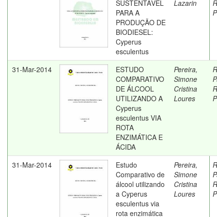
SUSTENTÁVEL
Lazarin
R
PARA A
P
PRODUÇÃO DE
BIODIESEL:
Cyperus
esculentus
31-Mar-2014
ESTUDO
Pereira,
R
COMPARATIVO
Simone
P
DE ÁLCOOL
Cristina
R
UTILIZANDO A
Loures
P
Cyperus
esculentus VIA
ROTA
ENZIMÁTICA E
ÁCIDA
31-Mar-2014
Estudo
Pereira,
R
Comparativo de
Simone
P
álcool utilizando
Cristina
R
a Cyperus
Loures
P
esculentus via
rota enzimática