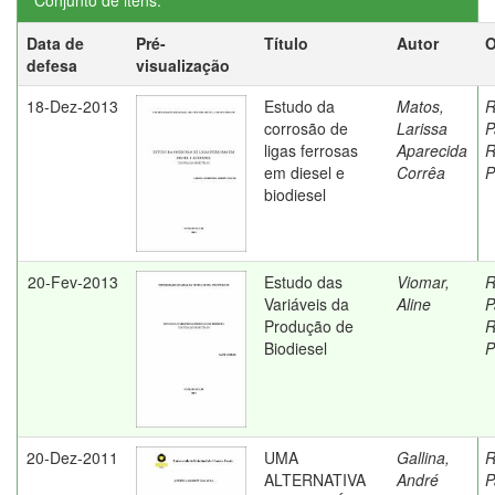
Conjunto de itens:
Data de
Pré-
Título
Autor
O
defesa
visualização
18-Dez-2013
Estudo da
Matos,
R
corrosão de
Larissa
P
ligas ferrosas
Aparecida
R
em diesel e
Corrêa
P
biodiesel
20-Fev-2013
Estudo das
Viomar,
R
Variáveis da
Aline
P
Produção de
R
Biodiesel
P
20-Dez-2011
UMA
Gallina,
R
ALTERNATIVA
André
P