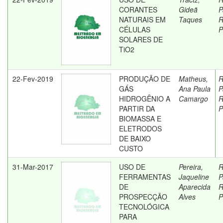
CORANTES
Gideã
P
NATURAIS EM
Taques
R
CÉLULAS
P
SOLARES DE
TiO2
22-Fev-2019
PRODUÇÃO DE
Matheus,
R
GÁS
Ana Paula
P
HIDROGÊNIO A
Camargo
R
PARTIR DA
P
BIOMASSA E
ELETRODOS
DE BAIXO
CUSTO
31-Mar-2017
USO DE
Pereira,
R
FERRAMENTAS
Jaqueline
P
DE
Aparecida
R
PROSPECÇÃO
Alves
P
TECNOLÓGICA
PARA