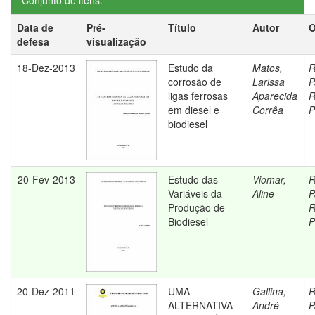
Conjunto de itens:
Data de
Pré-
Título
Autor
O
defesa
visualização
18-Dez-2013
Estudo da
Matos,
R
corrosão de
Larissa
P
ligas ferrosas
Aparecida
R
em diesel e
Corrêa
P
biodiesel
20-Fev-2013
Estudo das
Viomar,
R
Variáveis da
Aline
P
Produção de
R
Biodiesel
P
20-Dez-2011
UMA
Gallina,
R
ALTERNATIVA
André
P