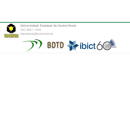
Universidade Estadual do Centro-Oeste
(42) 3621-1000
repositorio@unicentro.br