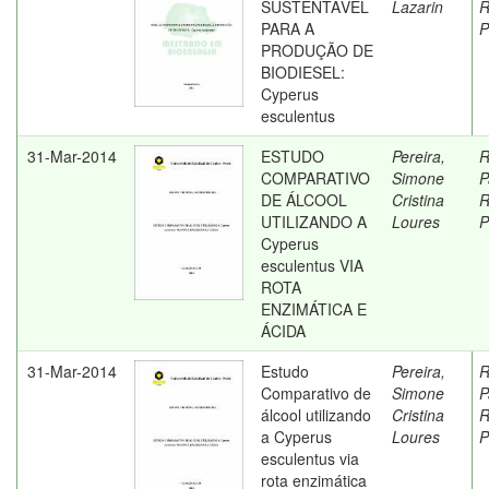
SUSTENTÁVEL
Lazarin
R
PARA A
P
PRODUÇÃO DE
BIODIESEL:
Cyperus
esculentus
31-Mar-2014
ESTUDO
Pereira,
R
COMPARATIVO
Simone
P
DE ÁLCOOL
Cristina
R
UTILIZANDO A
Loures
P
Cyperus
esculentus VIA
ROTA
ENZIMÁTICA E
ÁCIDA
31-Mar-2014
Estudo
Pereira,
R
Comparativo de
Simone
P
álcool utilizando
Cristina
R
a Cyperus
Loures
P
esculentus via
rota enzimática