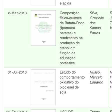
e ácida
8-Mar-2013
Composição
Silva,
R
físico-química
Graziella
J
da Batata-Doce
dos
T
(Ipomoea
Santos
V
batatas) e
Portes
rendimento na
produção de
etanol em
função da
adubação
potássica
31-Jul-2013
Estudo do
Russo,
R
comportamento
Marcelo
P
oxidativo do
Eduardo
R
biodiesel de
P
soja
22-Fev-2019
USO DE
Tractz,
R