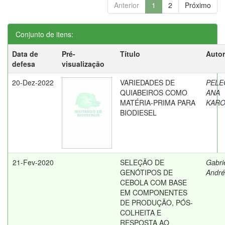
Anterior
1
2
Próximo
Conjunto de itens:
Data de
Pré-
Título
Autor
defesa
visualização
20-Dez-2022
VARIEDADES DE
PELE
QUIABEIROS COMO
ANA
MATÉRIA-PRIMA PARA
KARO
BIODIESEL
21-Fev-2020
SELEÇÃO DE
Gabrie
GENÓTIPOS DE
André
CEBOLA COM BASE
EM COMPONENTES
DE PRODUÇÃO, PÓS-
COLHEITA E
RESPOSTA AO