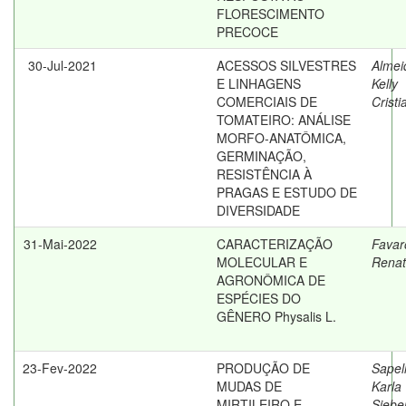
FLORESCIMENTO
PRECOCE
30-Jul-2021
ACESSOS SILVESTRES
Almei
E LINHAGENS
Kelly
COMERCIAIS DE
Cristi
TOMATEIRO: ANÁLISE
MORFO-ANATÔMICA,
GERMINAÇÃO,
RESISTÊNCIA À
PRAGAS E ESTUDO DE
DIVERSIDADE
31-Mai-2022
CARACTERIZAÇÃO
Favar
MOLECULAR E
Rena
AGRONÔMICA DE
ESPÉCIES DO
GÊNERO Physalis L.
23-Fev-2022
PRODUÇÃO DE
Sapell
MUDAS DE
Karla
MIRTILEIRO E
Siebe