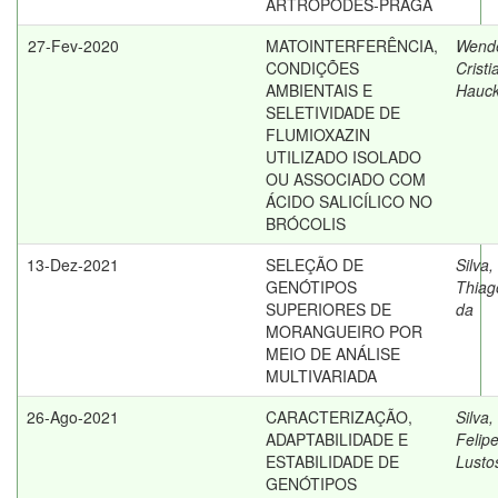
ARTRÓPODES-PRAGA
27-Fev-2020
MATOINTERFERÊNCIA,
Wende
CONDIÇÕES
Cristi
AMBIENTAIS E
Hauc
SELETIVIDADE DE
FLUMIOXAZIN
UTILIZADO ISOLADO
OU ASSOCIADO COM
ÁCIDO SALICÍLICO NO
BRÓCOLIS
13-Dez-2021
SELEÇÃO DE
Silva,
GENÓTIPOS
Thiag
SUPERIORES DE
da
MORANGUEIRO POR
MEIO DE ANÁLISE
MULTIVARIADA
26-Ago-2021
CARACTERIZAÇÃO,
Silva,
ADAPTABILIDADE E
Felip
ESTABILIDADE DE
Lusto
GENÓTIPOS