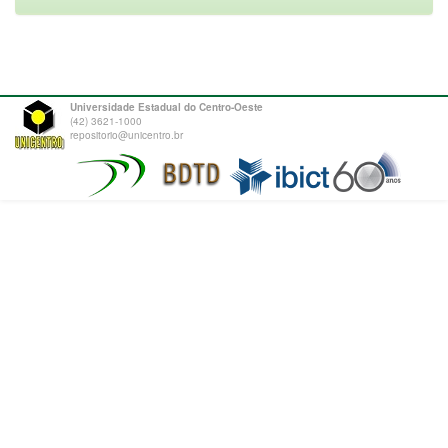
Universidade Estadual do Centro-Oeste
(42) 3621-1000
repositorio@unicentro.br