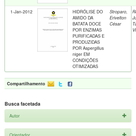
1-Jan-2012
HIDRÓLISE DO
Stroparo,
R
AMIDO DA
Erivelton
J
BATATA DOCE
César
T
POR ENZIMAS
Vi
PURIFICADAS E
PRODUZIDAS
POR Aspergillus
niger EM
CONDIÇÕES
OTIMIZADAS
Compartilhamento
Busca facetada
Autor
Orientador