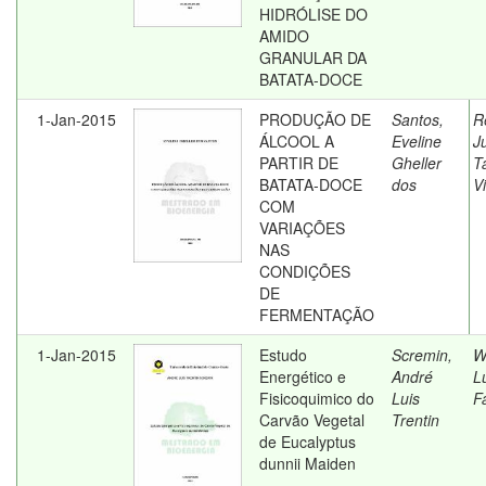
HIDRÓLISE DO
AMIDO
GRANULAR DA
BATATA-DOCE
1-Jan-2015
PRODUÇÃO DE
Santos,
R
ÁLCOOL A
Eveline
J
PARTIR DE
Gheller
T
BATATA-DOCE
dos
Vi
COM
VARIAÇÕES
NAS
CONDIÇÕES
DE
FERMENTAÇÃO
1-Jan-2015
Estudo
Scremin,
W
Energético e
André
L
Fisicoquimico do
Luis
F
Carvão Vegetal
Trentin
de Eucalyptus
dunnii Maiden