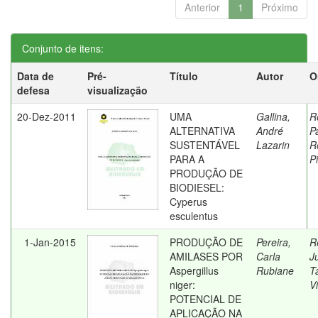
Anterior
1
Próximo
Conjunto de itens:
Data de
Pré-
Título
Autor
O
defesa
visualização
20-Dez-2011
UMA
Gallina,
R
ALTERNATIVA
André
P
SUSTENTÁVEL
Lazarin
R
PARA A
P
PRODUÇÃO DE
BIODIESEL:
Cyperus
esculentus
1-Jan-2015
PRODUÇÃO DE
Pereira,
R
AMILASES POR
Carla
J
Aspergillus
Rubiane
T
niger:
Vi
POTENCIAL DE
APLICAÇÃO NA