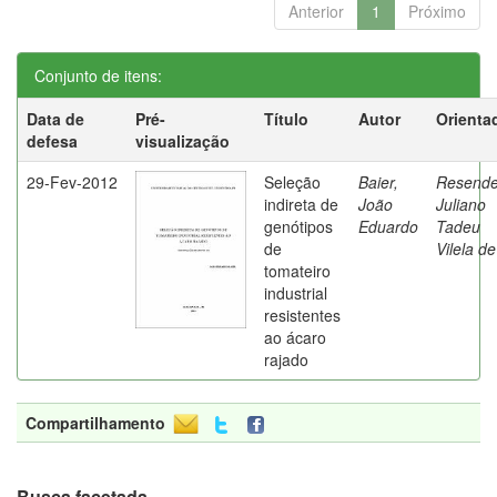
Anterior
1
Próximo
Conjunto de itens:
Data de
Pré-
Título
Autor
Orienta
defesa
visualização
29-Fev-2012
Seleção
Baier,
Resende
indireta de
João
Juliano
genótipos
Eduardo
Tadeu
de
Vilela de
tomateiro
industrial
resistentes
ao ácaro
rajado
Compartilhamento
Busca facetada