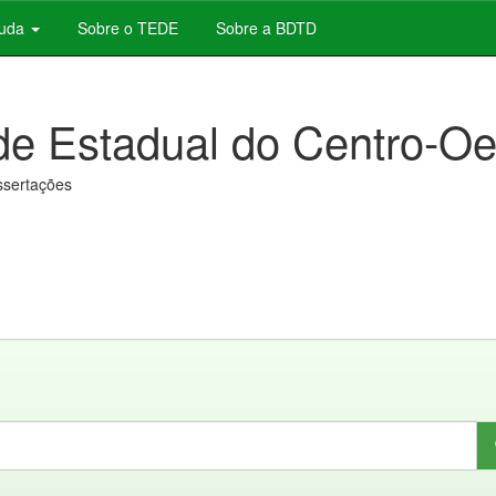
juda
Sobre o TEDE
Sobre a BDTD
de Estadual do Centro-Oe
issertações