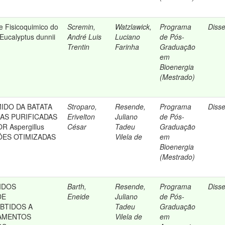
e Fisicoquimico do
Scremin,
Watzlawick,
Programa
Diss
Eucalyptus dunnii
André Luis
Luciano
de Pós-
Trentin
Farinha
Graduação
em
Bioenergia
(Mestrado)
IDO DA BATATA
Stroparo,
Resende,
Programa
Diss
AS PURIFICADAS
Erivelton
Juliano
de Pós-
 Aspergillus
César
Tadeu
Graduação
ÕES OTIMIZADAS
Vilela de
em
Bioenergia
(Mestrado)
IDOS
Barth,
Resende,
Programa
Diss
DE
Eneide
Juliano
de Pós-
BTIDOS A
Tadeu
Graduação
ZAMENTOS
Vilela de
em