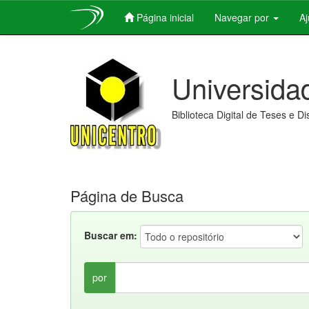
Página inicial
Navegar por
A
Skip
navigation
Universida
Biblioteca Digital de Teses e D
Página de Busca
Buscar em:
por