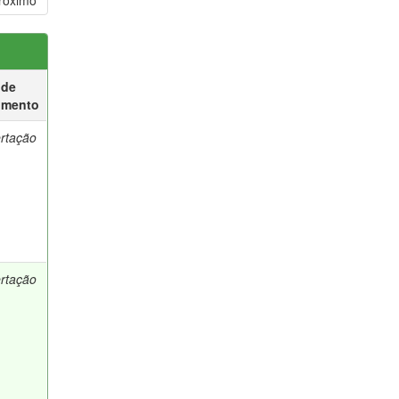
róximo
 de
umento
ertação
ertação