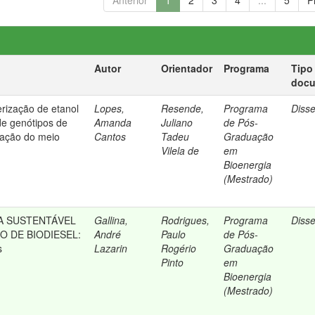
Anterior
1
2
3
4
...
5
P
Autor
Orientador
Programa
Tipo
doc
rização de etanol
Lopes,
Resende,
Programa
Diss
 de genótipos de
Amanda
Juliano
de Pós-
iação do meio
Cantos
Tadeu
Graduação
Vilela de
em
Bioenergia
(Mestrado)
A SUSTENTÁVEL
Gallina,
Rodrigues,
Programa
Diss
O DE BIODIESEL:
André
Paulo
de Pós-
s
Lazarin
Rogério
Graduação
Pinto
em
Bioenergia
(Mestrado)