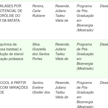
MILASES POR
Pereira,
Resende,
Programa
Diss
: POTENCIAL DE
Carla
Juliano
de Pós-
IDRÓLISE DO
Rubiane
Tadeu
Graduação
 DA BATATA-
Vilela de
em
Bioenergia
(Mestrado)
-química da
Silva,
Resende,
Programa
Diss
oea batatas) e
Graziella
Juliano
de Pós-
dução de etanol
dos Santos
Tadeu
Graduação
ação potássica
Portes
Vilela de
em
Bioenergia
(Mestrado)
COOL A PARTIR
Santos,
Resende,
Programa
Diss
 COM VARIAÇÕES
Eveline
Juliano
de Pós-
DE
Gheller dos
Tadeu
Graduação
Vilela de
em
Bioenergia
(Mestrado)