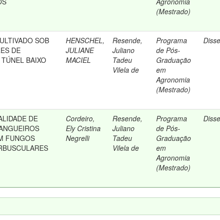
OS
Agronomia
(Mestrado)
ULTIVADO SOB
HENSCHEL,
Resende,
Programa
Diss
ES DE
JULIANE
Juliano
de Pós-
TÚNEL BAIXO
MACIEL
Tadeu
Graduação
Vilela de
em
Agronomia
(Mestrado)
LIDADE DE
Cordeiro,
Resende,
Programa
Diss
ANGUEIROS
Ely Cristina
Juliano
de Pós-
M FUNGOS
Negrelli
Tadeu
Graduação
ARBUSCULARES
Vilela de
em
Agronomia
(Mestrado)