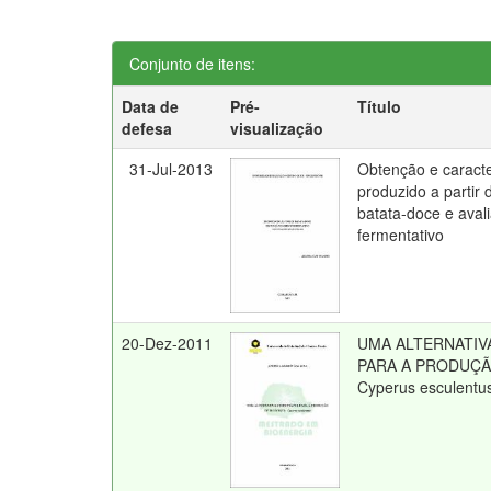
Conjunto de itens:
Data de
Pré-
Título
defesa
visualização
31-Jul-2013
Obtenção e caracte
produzido a partir
batata-doce e aval
fermentativo
20-Dez-2011
UMA ALTERNATIV
PARA A PRODUÇÃ
Cyperus esculentu