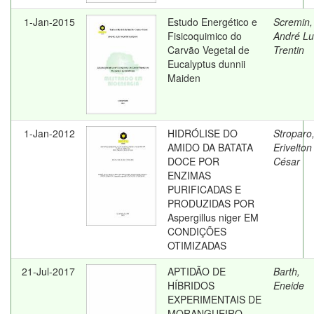
1-Jan-2015
Estudo Energético e
Scremin,
Fisicoquimico do
André Lu
Carvão Vegetal de
Trentin
Eucalyptus dunnii
Maiden
1-Jan-2012
HIDRÓLISE DO
Stroparo
AMIDO DA BATATA
Erivelton
DOCE POR
César
ENZIMAS
PURIFICADAS E
PRODUZIDAS POR
Aspergillus niger EM
CONDIÇÕES
OTIMIZADAS
21-Jul-2017
APTIDÃO DE
Barth,
HÍBRIDOS
Eneide
EXPERIMENTAIS DE
MORANGUEIRO