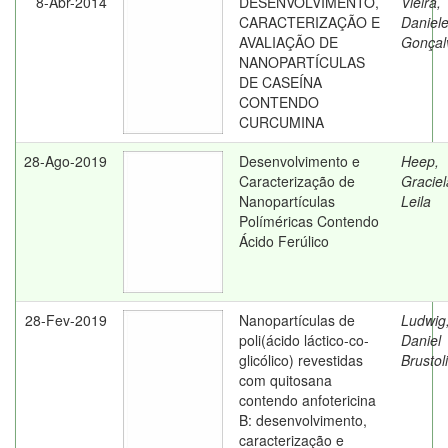
8-Abr-2014
DESENVOLVIMENTO,
Vieira,
CARACTERIZAÇÃO E
Daniel
AVALIAÇÃO DE
Gonçal
NANOPARTÍCULAS
DE CASEÍNA
CONTENDO
CURCUMINA
28-Ago-2019
Desenvolvimento e
Heep,
Caracterização de
Graciel
Nanopartículas
Leila
Políméricas Contendo
Ácido Ferúlico
28-Fev-2019
Nanopartículas de
Ludwig
poli(ácido láctico-co-
Daniel
glicólico) revestidas
Brustol
com quitosana
contendo anfotericina
B: desenvolvimento,
caracterização e