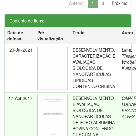
Anterior
1
2
Próximo
Conjunto de itens:
Data de
Pré-
Título
Autor
defesa
visualização
23-Jul-2021
DESENVOLVIMENTO,
Lima,
CARACTERIZAÇÃO E
Thielle
AVALIAÇÃO
Wrobel
BIOLÓGICA DE
Kultz d
NANOPARTÍCULAS
LIPÍDICAS
CONTENDO CRISINA
17-Abr-2017
DESENVOLVIMENTO
CAMAR
E AVALIAÇÃO
LUCIA
BIOLÓGICA DE
ERZIN
NANOPARTÍCULAS
ALVES
DE SORO ALBUMINA
BOVINA CONTENDO
CURCUMINA