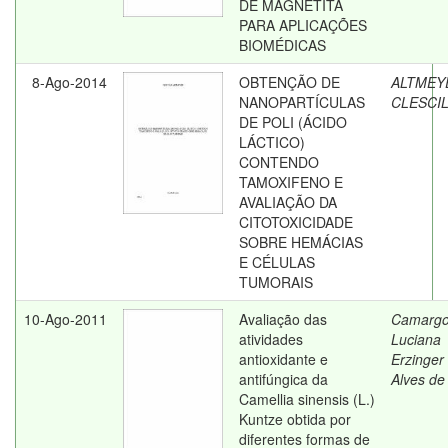
DE MAGNETITA
PARA APLICAÇÕES
BIOMÉDICAS
8-Ago-2014
OBTENÇÃO DE
ALTMEY
NANOPARTÍCULAS
CLESCI
DE POLI (ÁCIDO
LÁCTICO)
CONTENDO
TAMOXIFENO E
AVALIAÇÃO DA
CITOTOXICIDADE
SOBRE HEMÁCIAS
E CÉLULAS
TUMORAIS
10-Ago-2011
Avaliação das
Camargo
atividades
Luciana
antioxidante e
Erzinger
antifúngica da
Alves de
Camellia sinensis (L.)
Kuntze obtida por
diferentes formas de