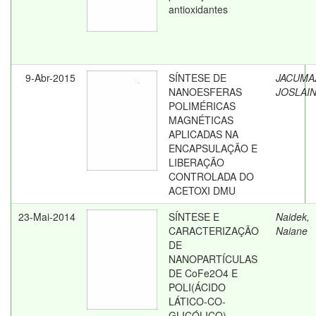
antioxidantes
9-Abr-2015
SÍNTESE DE
JACUMA
NANOESFERAS
JOSLAI
POLIMÉRICAS
MAGNÉTICAS
APLICADAS NA
ENCAPSULAÇÃO E
LIBERAÇÃO
CONTROLADA DO
ACETOXI DMU
23-Mai-2014
SÍNTESE E
Naidek,
CARACTERIZAÇÃO
Naiane
DE
NANOPARTÍCULAS
DE CoFe2O4 E
POLI(ÁCIDO
LÁTICO-CO-
GLICÓLICO)