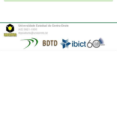
Universidade Estadual do Centro-Oeste
(42) 3621-1000
repositorio@unicentro.br