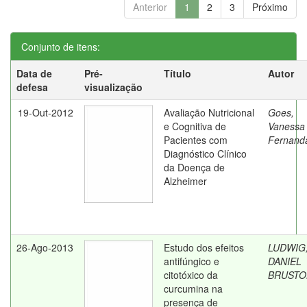
Anterior
1
2
3
Próximo
Conjunto de itens:
Data de
Pré-
Título
Autor
defesa
visualização
19-Out-2012
Avaliação Nutricional
Goes,
e Cognitiva de
Vanessa
Pacientes com
Fernand
Diagnóstico Clínico
da Doença de
Alzheimer
26-Ago-2013
Estudo dos efeitos
LUDWIG
antifúngico e
DANIEL
citotóxico da
BRUSTO
curcumina na
presença de