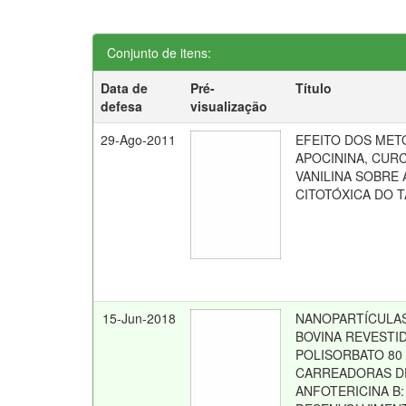
Conjunto de itens:
Data de
Pré-
Título
defesa
visualização
29-Ago-2011
EFEITO DOS MET
APOCININA, CUR
VANILINA SOBRE 
CITOTÓXICA DO 
15-Jun-2018
NANOPARTÍCULAS
BOVINA REVESTI
POLISORBATO 8
CARREADORAS D
ANFOTERICINA B: