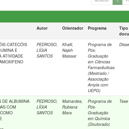
Anterior
1
P
Autor
Orientador
Programa
Tipo
doc
ÓXI-CATECÓIS
PEDROSO,
Khalil,
Programa de
Diss
CUMINA E
LÍGIA
Najeh
Pós-
A ATIVIDADE
SANTOS
Maissar
Graduação
TAMOXIFENO
em Ciências
Farmacêuticas
(Mestrado /
Associação
Ampla com
UEPG)
 DE ALBUMINA
PEDROSO,
Mainardes,
Programa de
Tese
DAS COM
LÍGIA
Rubiana
Pós-
0 COMO
SANTOS
Mara
Graduação
E
em Química
(Doutorado)