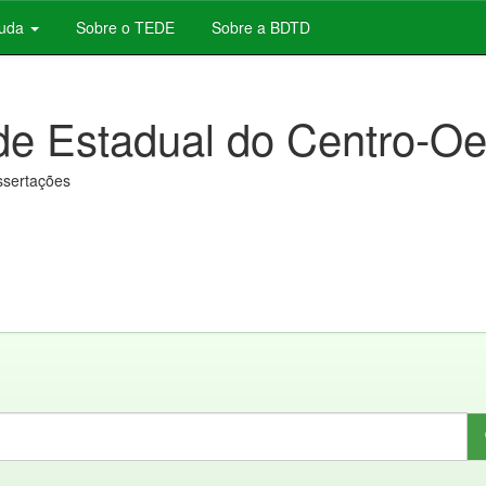
juda
Sobre o TEDE
Sobre a BDTD
de Estadual do Centro-Oe
issertações