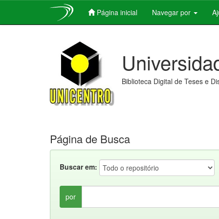
Página inicial
Navegar por
A
Skip
navigation
Universida
Biblioteca Digital de Teses e D
Página de Busca
Buscar em:
por