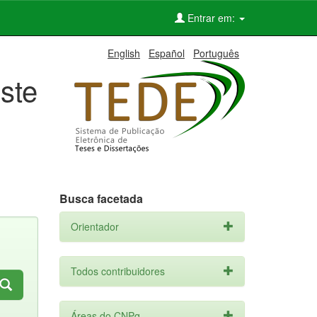
Entrar em:
English
Español
Português
ste
Busca facetada
Orientador
Todos contribuidores
Áreas do CNPq