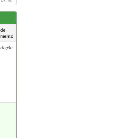
róximo
 de
umento
ertação