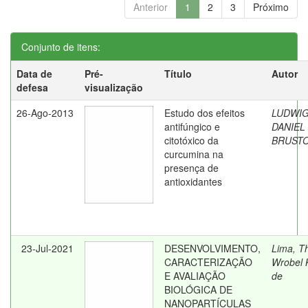
Anterior
1
2
3
Próximo
Conjunto de itens:
Data de
Pré-
Título
Autor
defesa
visualização
26-Ago-2013
Estudo dos efeitos
LUDWIG
antifúngico e
DANIEL
citotóxico da
BRUSTO
curcumina na
presença de
antioxidantes
23-Jul-2021
DESENVOLVIMENTO,
Lima, Th
CARACTERIZAÇÃO
Wrobel 
E AVALIAÇÃO
de
BIOLÓGICA DE
NANOPARTÍCULAS