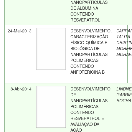
NANOPARTÍCULAS
DE ALBUMINA
CONTENDO
RESVERATROL
24-Mai-2013
DESENVOLVIMENTO,
CARRA
CARACTERIZAÇÃO
TALITA
FÍSICO-QUÍMICA E
CRISTI
BIOLÓGICA DE
MOREI
NANOPARTÍCULAS
MORAE
POLIMÉRICAS
CONTENDO
ANFOTERICINA B
8-Abr-2014
DESENVOLVIMENTO
LINDNE
DE
GABRIE
NANOPARTÍCULAS
ROCHA
POLIMÉRICAS
CONTENDO
RESVERATROL E
AVALIAÇÃO DA
AÇÃO