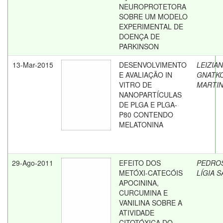
NEUROPROTETORA
SOBRE UM MODELO
EXPERIMENTAL DE
DOENÇA DE
PARKINSON
13-Mar-2015
DESENVOLVIMENTO
LEIZIAN
E AVALIAÇÃO IN
GNATKO
VITRO DE
MARTI
NANOPARTÍCULAS
DE PLGA E PLGA-
P80 CONTENDO
MELATONINA
29-Ago-2011
EFEITO DOS
PEDRO
METÓXI-CATECÓIS
LÍGIA 
APOCININA,
CURCUMINA E
VANILINA SOBRE A
ATIVIDADE
CITOTÓXICA DO