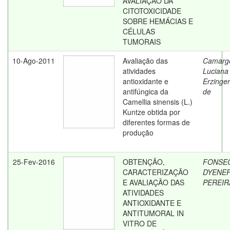
AVALIAÇÃO DA
CITOTOXICIDADE
SOBRE HEMÁCIAS E
CÉLULAS
TUMORAIS
10-Ago-2011
Avaliação das
Camarg
atividades
Luciana
antioxidante e
Erzinger
antifúngica da
de
Camellia sinensis (L.)
Kuntze obtida por
diferentes formas de
produção
25-Fev-2016
OBTENÇÃO,
FONSEC
CARACTERIZAÇÃO
DYENE
E AVALIAÇÃO DAS
PEREIR
ATIVIDADES
ANTIOXIDANTE E
ANTITUMORAL IN
VITRO DE