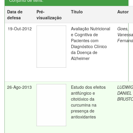
Conjunto de itens:
Data de
Pré-
Título
Autor
defesa
visualização
19-Out-2012
Avaliação Nutricional
Goes,
e Cognitiva de
Vaness
Pacientes com
Fernan
Diagnóstico Clínico
da Doença de
Alzheimer
26-Ago-2013
Estudo dos efeitos
LUDWIG
antifúngico e
DANIEL
citotóxico da
BRUSTO
curcumina na
presença de
antioxidantes