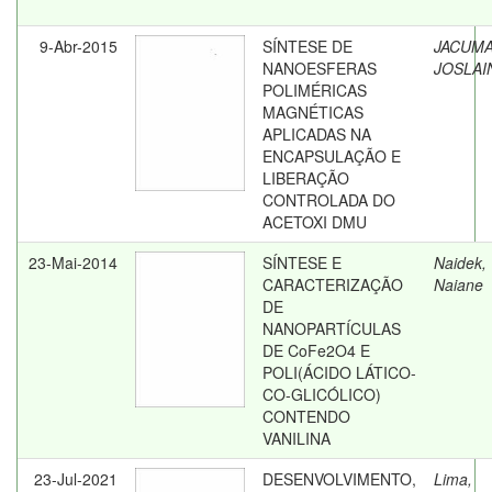
9-Abr-2015
SÍNTESE DE
JACUMA
NANOESFERAS
JOSLAI
POLIMÉRICAS
MAGNÉTICAS
APLICADAS NA
ENCAPSULAÇÃO E
LIBERAÇÃO
CONTROLADA DO
ACETOXI DMU
23-Mai-2014
SÍNTESE E
Naidek,
CARACTERIZAÇÃO
Naiane
DE
NANOPARTÍCULAS
DE CoFe2O4 E
POLI(ÁCIDO LÁTICO-
CO-GLICÓLICO)
CONTENDO
VANILINA
23-Jul-2021
DESENVOLVIMENTO,
Lima,