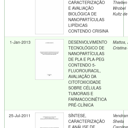
CARACTERIZAÇÃO
Thiellen
E AVALIAÇÃO
Wrobel
BIOLÓGICA DE
Kultz de
NANOPARTÍCULAS
LIPÍDICAS
CONTENDO CRISINA
1-Jan-2013
DESENVOLVIMENTO
Mattos,
TECNOLÓGICO DE
Cristina
NANOPARTÍCULAS
DE PLA E PLA-PEG
CONTENDO 5-
FLUOROURACIL,
AVALIAÇÃO DA
CITOTOXICIDADE
SOBRE CÉLULAS
TUMORAIS E
FARMACOCINÉTICA
PRÉ-CLÍNICA
25-Jul-2011
SÍNTESE,
Vendra
CARACTERIZAÇÃO
Sheila
E ANÁLISE DE
Caroline